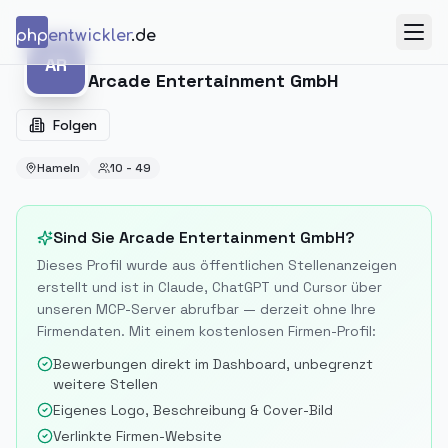
Zum Inhalt springen
php
entwickler
.de
Menü
AR
AR
Arcade Entertainment GmbH
Folgen
Hameln
10 - 49
Sind Sie
Arcade Entertainment GmbH
?
Dieses Profil wurde aus öffentlichen Stellenanzeigen
erstellt und ist in Claude, ChatGPT und Cursor über
unseren MCP-Server abrufbar — derzeit ohne Ihre
Firmendaten. Mit einem kostenlosen Firmen-Profil:
Bewerbungen direkt im Dashboard, unbegrenzt
weitere Stellen
Eigenes Logo, Beschreibung & Cover-Bild
Verlinkte Firmen-Website