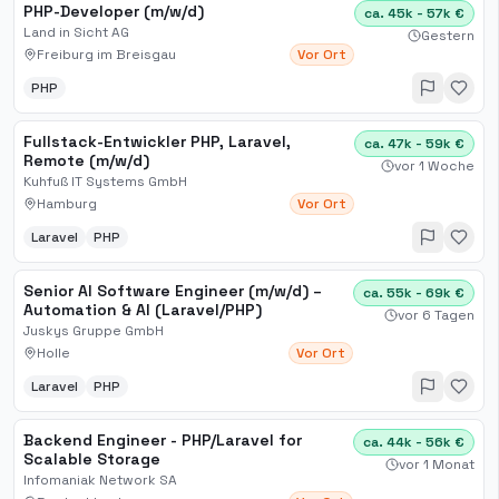
PHP-Developer (m/w/d)
ca. 45k - 57k €
Land in Sicht AG
Gestern
Freiburg im Breisgau
Vor Ort
PHP
Fullstack-Entwickler PHP, Laravel,
ca. 47k - 59k €
Remote (m/w/d)
vor 1 Woche
Kuhfuß IT Systems GmbH
Hamburg
Vor Ort
Laravel
PHP
Senior AI Software Engineer (m/w/d) –
ca. 55k - 69k €
Automation & AI (Laravel/PHP)
vor 6 Tagen
Juskys Gruppe GmbH
Holle
Vor Ort
Laravel
PHP
Backend Engineer - PHP/Laravel for
ca. 44k - 56k €
Scalable Storage
vor 1 Monat
Infomaniak Network SA