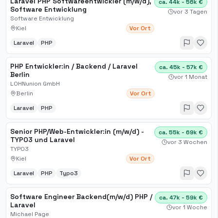
Laravel PHP Softwareentwickler (m/w/d),
ca. 44k - 56k €
Software Entwicklung
vor 3 Tagen
Software Entwicklung
Kiel
Vor Ort
Laravel
PHP
PHP Entwickler:in / Backend / Laravel
ca. 45k - 57k €
Berlin
vor 1 Monat
LOHNunion GmbH
Berlin
Vor Ort
Laravel
PHP
Senior PHP/Web-Entwickler:in (m/w/d) -
ca. 55k - 69k €
TYPO3 und Laravel
vor 3 Wochen
TYPO3
Kiel
Vor Ort
Laravel
PHP
Typo3
Software Engineer Backend(m/w/d) PHP /
ca. 47k - 59k €
Laravel
vor 1 Woche
Michael Page