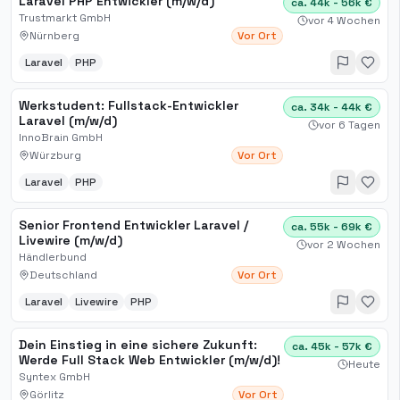
Laravel PHP Entwickler (m/w/d)
ca. 44k - 56k €
Trustmarkt GmbH
vor 4 Wochen
Nürnberg
Vor Ort
Laravel
PHP
Werkstudent: Fullstack-Entwickler
ca. 34k - 44k €
Laravel (m/w/d)
vor 6 Tagen
InnoBrain GmbH
Würzburg
Vor Ort
Laravel
PHP
Senior Frontend Entwickler Laravel /
ca. 55k - 69k €
Livewire (m/w/d)
vor 2 Wochen
Händlerbund
Deutschland
Vor Ort
Laravel
Livewire
PHP
Dein Einstieg in eine sichere Zukunft:
ca. 45k - 57k €
Werde Full Stack Web Entwickler (m/w/d)!
Heute
Syntex GmbH
Görlitz
Vor Ort