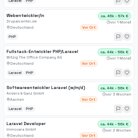
Laravel
PHP
Webentwickler/in
ca. 45k - 57k €
Drupalcenter.de
vor 1 Monat
Deutschland
Vor Ort
PHP
Fullstack-Entwickler PHP/Laravel
ca. 44k - 56k €
Witzig The Office Company AG
vor 1 Monat
Deutschland
Vor Ort
Laravel
PHP
Softwareentwickler Laravel (w/m/d)
ca. 44k - 56k €
Anders & Ganz GmbH
vor 3 Wochen
Aachen
Vor Ort
Laravel
PHP
Laravel Developer
ca. 44k - 56k €
Immovara GmbH
vor 2 Wochen
Deutschland
Vor Ort