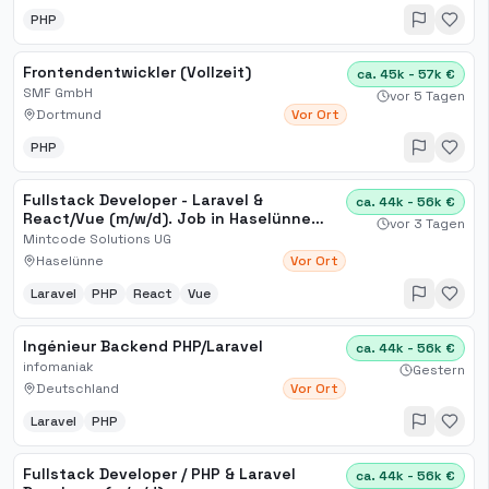
PHP
Frontendentwickler (Vollzeit)
ca. 45k - 57k €
SMF GmbH
vor 5 Tagen
Dortmund
Vor Ort
PHP
Fullstack Developer - Laravel &
ca. 44k - 56k €
React/Vue (m/w/d). Job in Haselünne
vor 3 Tagen
LilyLifestyle Jobs
Mintcode Solutions UG
Haselünne
Vor Ort
Laravel
PHP
React
Vue
Ingénieur Backend PHP/Laravel
ca. 44k - 56k €
infomaniak
Gestern
Deutschland
Vor Ort
Laravel
PHP
Fullstack Developer / PHP & Laravel
ca. 44k - 56k €