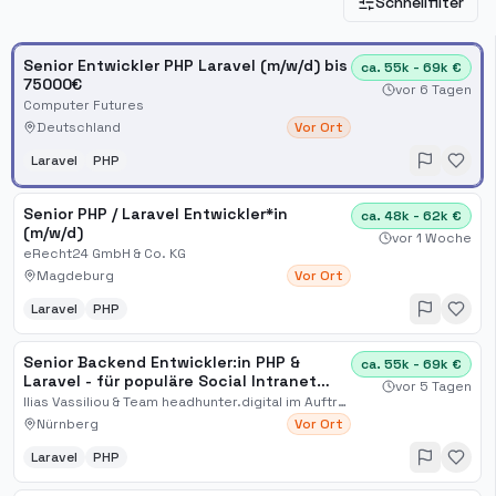
Schnellfilter
Senior Entwickler PHP Laravel (m/w/d) bis
ca. 55k - 69k €
75000€
vor 6 Tagen
Computer Futures
Deutschland
Vor Ort
Laravel
PHP
Senior PHP / Laravel Entwickler*in
ca. 48k - 62k €
(m/w/d)
vor 1 Woche
eRecht24 GmbH & Co. KG
Magdeburg
Vor Ort
Laravel
PHP
Senior Backend Entwickler:in PHP &
ca. 55k - 69k €
Laravel - für populäre Social Intranet
vor 5 Tagen
Plattform (Nürnberg & remote) *
Ilias Vassiliou & Team headhunter.digital im Auftrag
Nürnberg
Vor Ort
Laravel
PHP