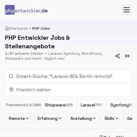
Zum Inhalt springen
php
entwickler
.de
Menü
Startseite
PHP Jobs
PHP Entwickler Jobs &
Stellenangebote
3.741 aktuelle Stellen — Laravel, Symfony, WordPress,
Shopware und mehr · täglich neu
Standort wählen
Shopware
Laravel
Symfony
Frameworks & CMS
925
707
644
Remote
Erfahrung
Anstellung
Skills
Geha