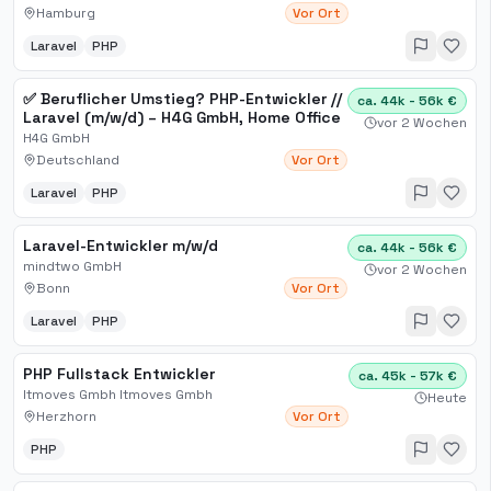
Hamburg
Vor Ort
Laravel
PHP
✅ Beruflicher Umstieg? PHP-Entwickler //
ca. 44k - 56k €
Laravel (m/w/d) – H4G GmbH, Home Office
vor 2 Wochen
H4G GmbH
Deutschland
Vor Ort
Laravel
PHP
Laravel-Entwickler m/w/d
ca. 44k - 56k €
mindtwo GmbH
vor 2 Wochen
Bonn
Vor Ort
Laravel
PHP
PHP Fullstack Entwickler
ca. 45k - 57k €
Itmoves Gmbh Itmoves Gmbh
Heute
Herzhorn
Vor Ort
PHP