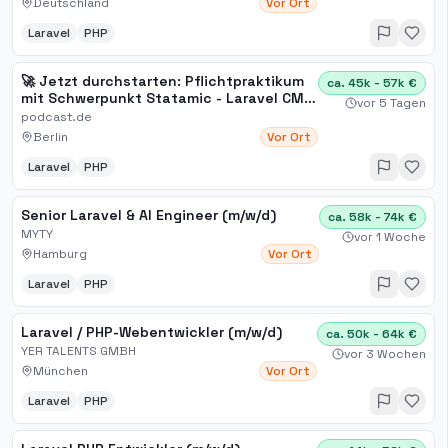
Deutschland
Vor Ort
Laravel
PHP
🚀 Jetzt durchstarten: Pflichtpraktikum
ca. 45k - 57k €
mit Schwerpunkt Statamic - Laravel CMS
vor 5 Tagen
bei podcast de in Berlin
podcast.de
Berlin
Vor Ort
Laravel
PHP
Senior Laravel & AI Engineer (m/w/d)
ca. 58k - 74k €
MYTY
vor 1 Woche
Hamburg
Vor Ort
Laravel
PHP
Laravel / PHP-Webentwickler (m/w/d)
ca. 50k - 64k €
YER TALENTS GMBH
vor 3 Wochen
München
Vor Ort
Laravel
PHP