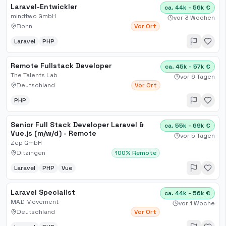
Laravel-Entwickler
ca. 44k - 56k €
mindtwo GmbH
vor 3 Wochen
Bonn
Vor Ort
Laravel
PHP
Remote Fullstack Developer
ca. 45k - 57k €
The Talents Lab
vor 6 Tagen
Deutschland
Vor Ort
PHP
Senior Full Stack Developer Laravel &
ca. 55k - 69k €
Vue.js (m/w/d) - Remote
vor 5 Tagen
Zep GmbH
Ditzingen
100% Remote
Laravel
PHP
Vue
Laravel Specialist
ca. 44k - 56k €
MAD Movement
vor 1 Woche
Deutschland
Vor Ort