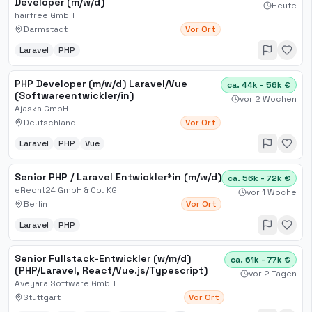
Developer (m/w/d)
Heute
hairfree GmbH
Darmstadt
Vor Ort
Laravel
PHP
PHP Developer (m/w/d) Laravel/Vue
ca. 44k - 56k €
(Softwareentwickler/in)
vor 2 Wochen
Ajaska GmbH
Deutschland
Vor Ort
Laravel
PHP
Vue
Senior PHP / Laravel Entwickler*in (m/w/d)
ca. 56k - 72k €
eRecht24 GmbH & Co. KG
vor 1 Woche
Berlin
Vor Ort
Laravel
PHP
Senior Fullstack-Entwickler (w/m/d)
ca. 61k - 77k €
(PHP/Laravel, React/Vue.js/Typescript)
vor 2 Tagen
Aveyara Software GmbH
Stuttgart
Vor Ort