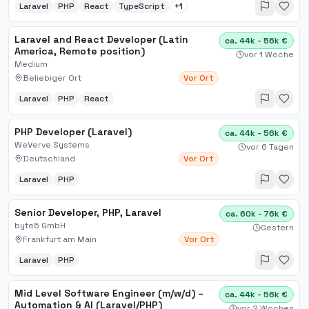
Laravel
PHP
React
TypeScript
+
1
Laravel and React Developer (Latin
ca. 44k - 56k €
America, Remote position)
vor 1 Woche
Medium
Beliebiger Ort
Vor Ort
Laravel
PHP
React
PHP Developer (Laravel)
ca. 44k - 56k €
WeVerve Systems
vor 6 Tagen
Deutschland
Vor Ort
Laravel
PHP
Senior Developer, PHP, Laravel
ca. 60k - 76k €
byte5 GmbH
Gestern
Frankfurt am Main
Vor Ort
Laravel
PHP
Mid Level Software Engineer (m/w/d) –
ca. 44k - 56k €
Automation & AI (Laravel/PHP)
vor 2 Wochen