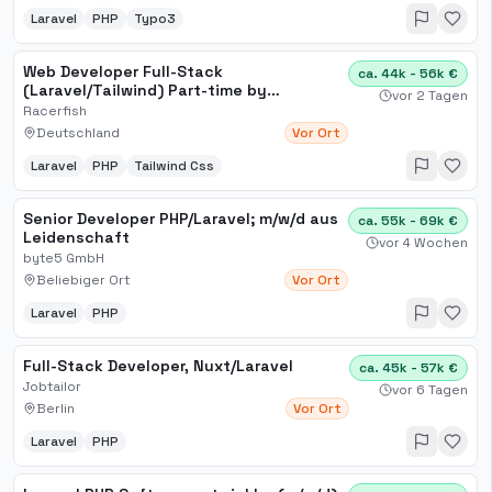
Laravel
PHP
Typo3
Web Developer Full-Stack
ca. 44k - 56k €
(Laravel/Tailwind) Part-time by
vor 2 Tagen
arrangement / Rapperswil-Jona
Racerfish
Deutschland
Vor Ort
Laravel
PHP
Tailwind Css
Senior Developer PHP​/Laravel; m​/w​/d aus
ca. 55k - 69k €
Leidenschaft
vor 4 Wochen
byte5 GmbH
Beliebiger Ort
Vor Ort
Laravel
PHP
Full-Stack Developer, Nuxt/Laravel
ca. 45k - 57k €
Jobtailor
vor 6 Tagen
Berlin
Vor Ort
Laravel
PHP