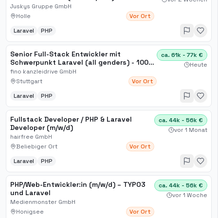
Juskys Gruppe GmbH
Holle
Vor Ort
Laravel
PHP
Senior Full-Stack Entwickler mit
ca. 61k - 77k €
Schwerpunkt Laravel (all genders) - 100
Heute
Home Office
fino kanzleidrive GmbH
Stuttgart
Vor Ort
Laravel
PHP
Fullstack Developer / PHP & Laravel
ca. 44k - 56k €
Developer (m/w/d)
vor 1 Monat
hairfree GmbH
Beliebiger Ort
Vor Ort
Laravel
PHP
PHP/Web-Entwickler:in (m/w/d) – TYPO3
ca. 44k - 56k €
und Laravel
vor 1 Woche
Medienmonster GmbH
Honigsee
Vor Ort