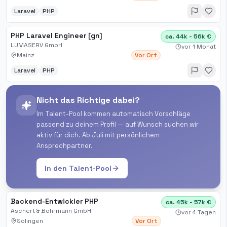
Laravel
PHP
PHP Laravel Engineer [gn]
ca. 44k - 56k €
LUMASERV GmbH
vor 1 Monat
Mainz
Vor Ort
Laravel
PHP
Nicht das Richtige dabei?
Im Talent-Pool kommen automatisch Vorschläge
passend zu deinem Profil — auf Wunsch suchen wir
aktiv für dich. Ab Juli mit persönlichem
Ansprechpartner.
In den Talent-Pool
Backend-Entwickler PHP
ca. 45k - 57k €
Aschert & Bohrmann GmbH
vor 4 Tagen
Solingen
Vor Ort