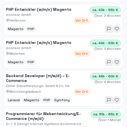
PHP Entwickler (w/m/x) Magento
ca. 43k - 55k €
econsor GmbH
vor 3 Wochen
Heilbronn
Vor Ort
Magento
PHP
PHP Entwickler (w/m/x) Magento
ca. 49k - 63k €
econsor GmbH
vor 3 Wochen
München
Vor Ort
Magento
PHP
Backend Developer (m/w/d) – E-
ca. 48k - 60k €
Commerce
vor 4 Wochen
Elmer Dienstleistungs- GmbH & Co. KG
Mönchengladbach
Vor Ort
Laravel
Magento
PHP
Symfony
Programmierer für Webentwickung/E-
ca. 51k - 65k €
Commerce (m/w/d)
vor 1 Monat
D- I- S Design Internet Systems ecommerce