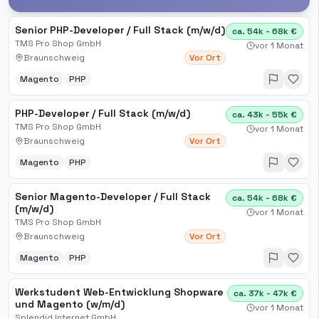
Senior PHP-Developer / Full Stack (m/w/d)
ca. 54k - 68k €
TMS Pro Shop GmbH
vor 1 Monat
Braunschweig
Vor Ort
Magento
PHP
PHP-Developer / Full Stack (m/w/d)
ca. 43k - 55k €
TMS Pro Shop GmbH
vor 1 Monat
Braunschweig
Vor Ort
Magento
PHP
Senior Magento-Developer / Full Stack
ca. 54k - 68k €
(m/w/d)
vor 1 Monat
TMS Pro Shop GmbH
Braunschweig
Vor Ort
Magento
PHP
Werkstudent Web-Entwicklung Shopware
ca. 37k - 47k €
und Magento (w/m/d)
vor 1 Monat
Splendid Internet GmbH