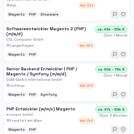
Kiel
Vor Ort
Magento
PHP
Shopware
Softwareentwickler Magento 2 (PHP)
ca. 43k - 55k €
(m/w/d)
vor 1 Monat
CSL Computer GmbH
Langenhagen
Vor Ort
Magento
PHP
Senior Backend Entwickler | PHP /
ca. 60k - 76k €
Magento / Symfony (m/w/d)
vor 1 Monat
GGM Gastro International GmbH
Ochtrup
Vor Ort
Magento
PHP
Symfony
PHP Entwickler (w/m/x) Magento
ca. 47k - 59k €
econsor GmbH
vor 3 Wochen
Frankfurt am Main
Vor Ort
Magento
PHP