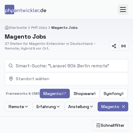
Zum Inhalt springen
php
entwickler
.de
Menü
Startseite
PHP Jobs
Magento Jobs
Magento Jobs
27 Stellen für Magento-Entwickler in Deutschland –
Remote, Hybrid & vor Ort.
Standort wählen
Magento
Shopware
Symfony
Frameworks & CMS
27
6
6
Remote
Erfahrung
Anstellung
Magento
Schnellfilter