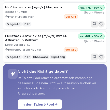
PHP Entwickler (w/m/x) Magento
ca. 47k - 59k €
econsor GmbH
vor 1 Woche
Frankfurt am Main
Vor Ort
Magento
PHP
Fullstack-Entwickler (m/w/d) mit KI-
ca. 48k - 60k €
Affinität in Vollzeit
vor 1 Woche
Kopp Verlag e. K.
Rottenburg am Neckar
Vor Ort
Magento
PHP
Shopware
Symfony
Nicht das Richtige dabei?
Im Talent-Pool kommen automatisch Vorschläge
passend zu deinem Profil — auf Wunsch suchen wir
aktiv für dich. Ab Juli mit persönlichem
Ansprechpartner.
In den Talent-Pool