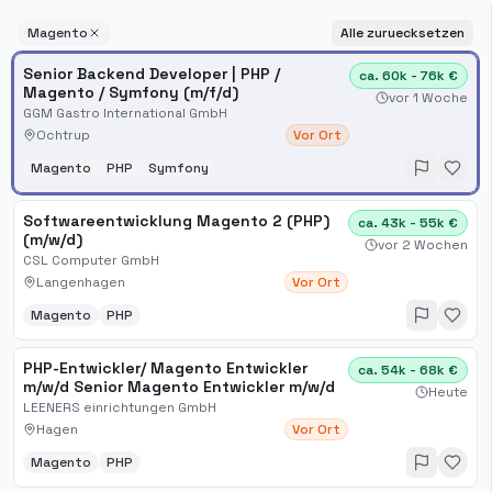
Magento
Alle zuruecksetzen
Senior Backend Developer | PHP /
ca. 60k - 76k €
Magento / Symfony (m/f/d)
vor 1 Woche
GGM Gastro International GmbH
Ochtrup
Vor Ort
Magento
PHP
Symfony
Softwareentwicklung Magento 2 (PHP)
ca. 43k - 55k €
(m/w/d)
vor 2 Wochen
CSL Computer GmbH
Langenhagen
Vor Ort
Magento
PHP
PHP-Entwickler/ Magento Entwickler
ca. 54k - 68k €
m/w/d Senior Magento Entwickler m/w/d
Heute
LEENERS einrichtungen GmbH
Hagen
Vor Ort
Magento
PHP