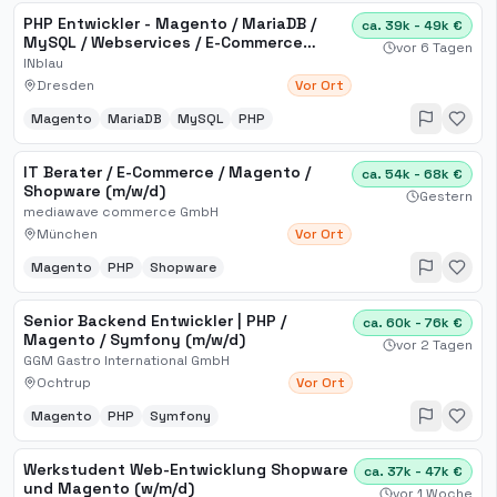
PHP Entwickler - Magento / MariaDB /
ca. 39k - 49k €
MySQL / Webservices / E-Commerce
vor 6 Tagen
(m/w/d)
INblau
Dresden
Vor Ort
Magento
MariaDB
MySQL
PHP
IT Berater / E-Commerce / Magento /
ca. 54k - 68k €
Shopware (m/w/d)
Gestern
mediawave commerce GmbH
München
Vor Ort
Magento
PHP
Shopware
Senior Backend Entwickler | PHP /
ca. 60k - 76k €
Magento / Symfony (m/w/d)
vor 2 Tagen
GGM Gastro International GmbH
Ochtrup
Vor Ort
Magento
PHP
Symfony
Werkstudent Web-Entwicklung Shopware
ca. 37k - 47k €
und Magento (w/m/d)
vor 1 Woche