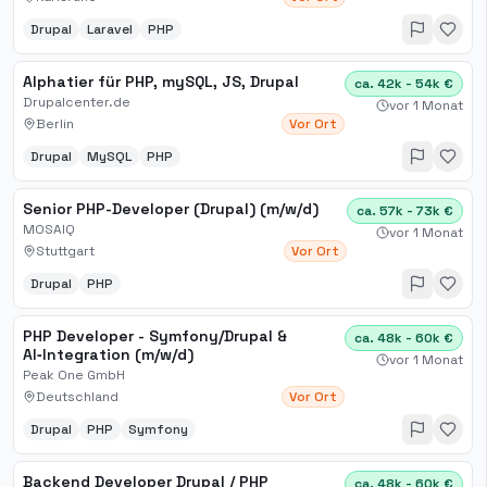
Drupal
Laravel
PHP
Alphatier für PHP, mySQL, JS, Drupal
ca. 42k - 54k €
Drupalcenter.de
vor 1 Monat
Berlin
Vor Ort
Drupal
MySQL
PHP
Senior PHP-Developer (Drupal) (m/w/d)
ca. 57k - 73k €
MOSAIQ
vor 1 Monat
Stuttgart
Vor Ort
Drupal
PHP
PHP Developer - Symfony/Drupal &
ca. 48k - 60k €
AI‑Integration (m/w/d)
vor 1 Monat
Peak One GmbH
Deutschland
Vor Ort
Drupal
PHP
Symfony
Backend Developer Drupal / PHP
ca. 48k - 60k €