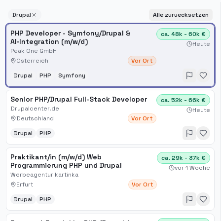
Drupal
Alle zuruecksetzen
PHP Developer - Symfony/Drupal &
ca. 48k - 60k €
AI‑Integration (m/w/d)
Heute
Peak One GmbH
Österreich
Vor Ort
Drupal
PHP
Symfony
Senior PHP/Drupal Full-Stack Developer
ca. 52k - 66k €
Drupalcenter.de
Heute
Deutschland
Vor Ort
Drupal
PHP
Praktikant/in (m/w/d) Web
ca. 29k - 37k €
Programmierung PHP und Drupal
vor 1 Woche
Werbeagentur kartinka
Erfurt
Vor Ort
Drupal
PHP