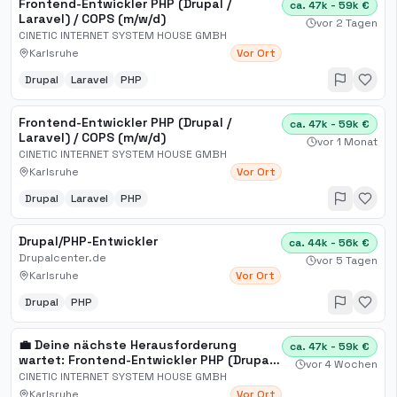
Frontend-Entwickler PHP (Drupal /
ca. 47k - 59k €
Laravel) / COPS (m/w/d)
vor 2 Tagen
CINETIC INTERNET SYSTEM HOUSE GMBH
Karlsruhe
Vor Ort
Drupal
Laravel
PHP
Frontend-Entwickler PHP (Drupal /
ca. 47k - 59k €
Laravel) / COPS (m/w/d)
vor 1 Monat
CINETIC INTERNET SYSTEM HOUSE GMBH
Karlsruhe
Vor Ort
Drupal
Laravel
PHP
Drupal/PHP-Entwickler
ca. 44k - 56k €
Drupalcenter.de
vor 5 Tagen
Karlsruhe
Vor Ort
Drupal
PHP
💼 Deine nächste Herausforderung
ca. 47k - 59k €
wartet: Frontend-Entwickler PHP (Drupal /
vor 4 Wochen
Laravel) / COPS (m/w/d) (Karlsruhe) bei
CINETIC INTERNET SYSTEM HOUSE GMBH
CINETIC INTERNET SYSTEM HOUSE GMBH
Karlsruhe
Vor Ort