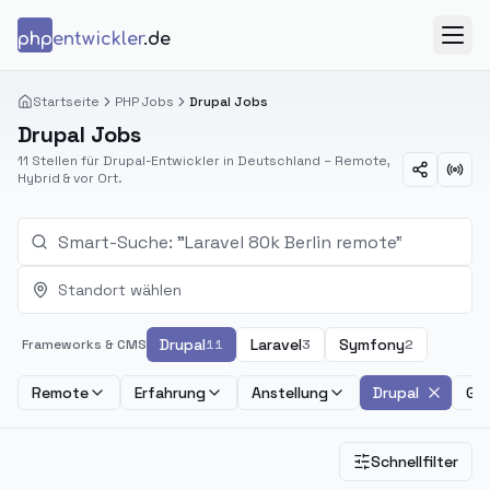
Zum Inhalt springen
php
entwickler
.de
Menü
Startseite
PHP Jobs
Drupal Jobs
Drupal Jobs
11 Stellen für Drupal-Entwickler in Deutschland – Remote,
Hybrid & vor Ort.
Standort wählen
Drupal
Laravel
Symfony
Frameworks & CMS
11
3
2
Remote
Erfahrung
Anstellung
Drupal
Geh
Schnellfilter