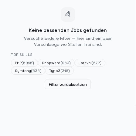
Keine passenden Jobs gefunden
Versuche andere Filter — hier sind ein paar
Vorschlaege wo Stellen frei sind:
TOP SKILLS
PHP
(
5945
)
Shopware
(
983
)
Laravel
(
672
)
Symfony
(
636
)
Typo3
(
318
)
Filter zurücksetzen