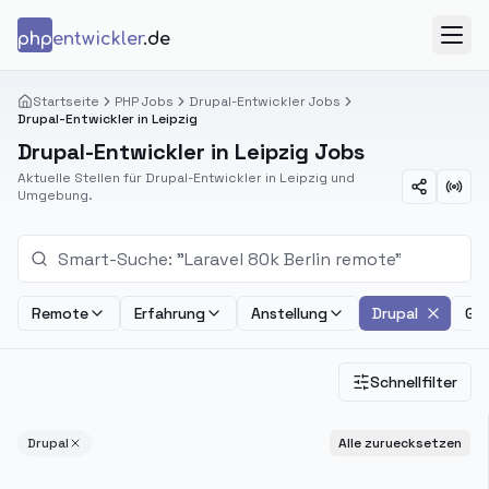
Zum Inhalt springen
php
entwickler
.de
Menü
Startseite
PHP Jobs
Drupal-Entwickler Jobs
Drupal-Entwickler in Leipzig
Drupal-Entwickler in Leipzig Jobs
Aktuelle Stellen für Drupal-Entwickler in Leipzig und
Umgebung.
Remote
Erfahrung
Anstellung
Drupal
Geh
Schnellfilter
Drupal
Alle zuruecksetzen