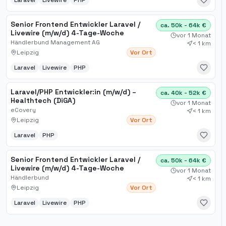
Laravel
Livewire
PHP
Senior Frontend Entwickler Laravel /
ca. 50k - 64k €
Livewire (m/w/d) 4-Tage-Woche
vor 1 Monat
Händlerbund Management AG
< 1 km
Leipzig
Vor Ort
Laravel
Livewire
PHP
Laravel/PHP Entwickler:in (m/w/d) –
ca. 40k - 52k €
Healthtech (DiGA)
vor 1 Monat
eCovery
< 1 km
Leipzig
Vor Ort
Laravel
PHP
Senior Frontend Entwickler Laravel /
ca. 50k - 64k €
Livewire (m/w/d) 4-Tage-Woche
vor 1 Monat
Händlerbund
< 1 km
Leipzig
Vor Ort
Laravel
Livewire
PHP