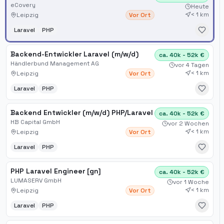
eCovery
Heute
< 1 km
Leipzig
Vor Ort
Laravel
PHP
Backend-Entwickler Laravel (m/w/d)
ca. 40k - 52k €
Händlerbund Management AG
vor 4 Tagen
< 1 km
Leipzig
Vor Ort
Laravel
PHP
Backend Entwickler (m/w/d) PHP/Laravel
ca. 40k - 52k €
HB Capital GmbH
vor 2 Wochen
< 1 km
Leipzig
Vor Ort
Laravel
PHP
PHP Laravel Engineer [gn]
ca. 40k - 52k €
LUMASERV GmbH
vor 1 Woche
< 1 km
Leipzig
Vor Ort
Laravel
PHP