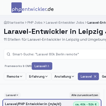
Zum Inhalt springen
php
entwickler
.de
Startseite
PHP Jobs
Laravel-Entwickler Jobs
Laravel-Entw
Laravel-Entwickler in Leipzig
11 Stellen für Laravel-Entwickler in Leipzig und Umgebun
Laravel
Frameworks & CMS
11
Remote
Erfahrung
Anstellung
Laravel
Ge
Laravel
Alle zuruecksetzen
Laravel/PHP Entwickler:in (m/w/d)
ca. 40k - 52k €