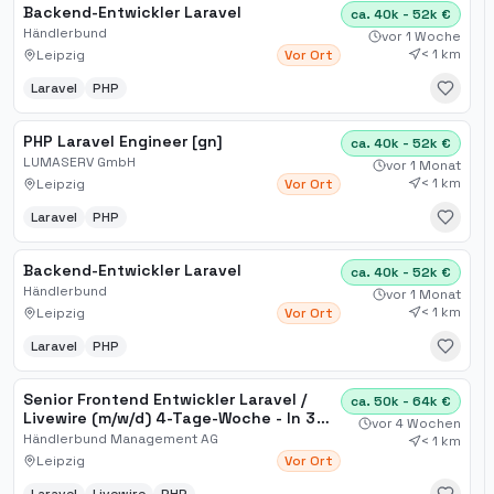
Backend-Entwickler Laravel
ca. 40k - 52k €
Händlerbund
vor 1 Woche
< 1 km
Leipzig
Vor Ort
Laravel
PHP
PHP Laravel Engineer [gn]
ca. 40k - 52k €
LUMASERV GmbH
vor 1 Monat
< 1 km
Leipzig
Vor Ort
Laravel
PHP
Backend-Entwickler Laravel
ca. 40k - 52k €
Händlerbund
vor 1 Monat
< 1 km
Leipzig
Vor Ort
Laravel
PHP
Senior Frontend Entwickler Laravel /
ca. 50k - 64k €
Livewire (m/w/d) 4-Tage-Woche - In 3
vor 4 Wochen
Minuten erfolgreich bewerb
Händlerbund Management AG
< 1 km
Leipzig
Vor Ort