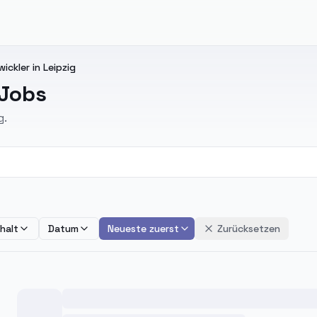
ickler in Leipzig
 Jobs
g.
halt
Datum
Neueste zuerst
Zurücksetzen