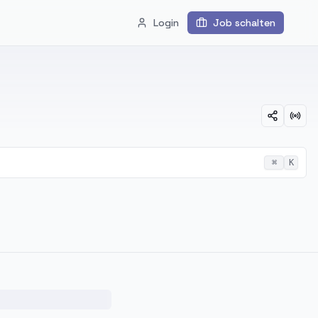
Login
Job schalten
⌘
K