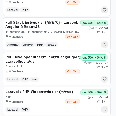
München
Vor Ort
Laravel
PHP
Full Stack Entwickler (M/W/X) – Laravel,
ca. 50k - 64k €
Angular & ReactJS
vor 1 Monat
InfluenceME - Influencer und Creator Marketing mit System
1.1 km
München
Vor Ort
Angular
Laravel
PHP
React
PHP Developer &lpar;m&sol;w&sol;d&rpar;
ca. 50k - 64k €
Laravel&sol;Vue
vor 4 Wochen
Ajaska GmbH
1.1 km
München
Vor Ort
Laravel
PHP
Vue
Laravel / PHP-Webentwickler (m/w/d)
ca. 50k - 64k €
YER
vor 1 Monat
1.1 km
München
Vor Ort
Laravel
PHP