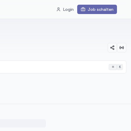
Login
Job schalten
⌘
K