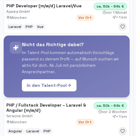
PHP Developer (m/w/d) Laravel/Vue
ca. 50k - 64k €
Ajaska GmbH
vor 1 Monat
< 1 km
München
Vor Ort
Laravel
PHP
Vue
Nicht das Richtige dabei?
Im Talent-Pool kommen automatisch Vorschläge
passend zu deinem Profil — auf Wunsch suchen wir
aktiv für dich. Ab Juli mit persönlichem
Ansprechpartner.
In den Talent-Pool
PHP / Fullstack Developer – Laravel &
ca. 50k - 64k €
Angular (m/w/d)
vor 2 Wochen
teraone GmbH
< 1 km
München
Vor Ort
Angular
Laravel
PHP