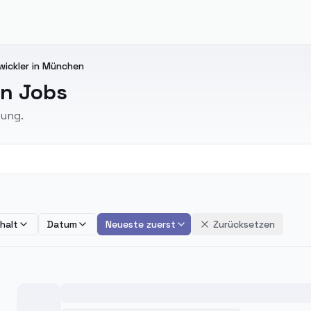
wickler in München
en Jobs
bung.
halt
Datum
Neueste zuerst
Zurücksetzen