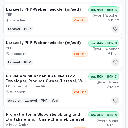
Laravel / PHP-Webentwickler (m/w/d)
ca. 44k - 56k €
YER
vor 2 Wochen
11 km
Gräfelfing
Vor Ort
Laravel
PHP
Laravel / PHP-Webentwickler (m/w/d)
ca. 44k - 56k €
YER
vor 2 Wochen
11 km
Aschheim
Vor Ort
Laravel
PHP
FC Bayern München AG Full-Stack
ca. 50k - 64k €
Developer, Product Owner (Laravel, Vue
vor 1 Monat
JS, Angular) Munich, Ger[...]
FC Bayern München AG
1.1 km
München
Vor Ort
Angular
Laravel
PHP
Vue
Projektleiter:in Webentwicklung und
ca. 50k - 64k €
Digitalisierung | Omni-Channel, Laravel,
vor 1 Monat
B2B | Inhouse (m/w/d)
Allguth GmbH
1.1 km