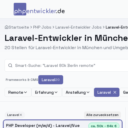
Zum Inhalt springen
php
entwickler
.de
Startseite
PHP Jobs
Laravel-Entwickler Jobs
Laravel-Ent
Laravel-Entwickler in Münch
20 Stellen für Laravel-Entwickler in München und Umge
Laravel
Frameworks & CMS
20
Remote
Erfahrung
Anstellung
Laravel
Ge
Laravel
Alle zuruecksetzen
PHP Developer (m/w/d) - Laravel/Vue
ca. 50k - 64k €