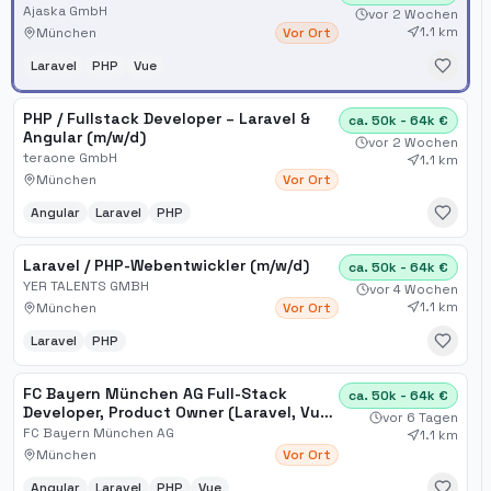
Ajaska GmbH
vor 2 Wochen
1.1 km
München
Vor Ort
Laravel
PHP
Vue
PHP / Fullstack Developer – Laravel &
ca. 50k - 64k €
Angular (m/w/d)
vor 2 Wochen
teraone GmbH
1.1 km
München
Vor Ort
Angular
Laravel
PHP
Laravel / PHP-Webentwickler (m/w/d)
ca. 50k - 64k €
YER TALENTS GMBH
vor 4 Wochen
1.1 km
München
Vor Ort
Laravel
PHP
FC Bayern München AG Full-Stack
ca. 50k - 64k €
Developer, Product Owner (Laravel, Vue
vor 6 Tagen
JS, Angular) Munich, Ger[...]
FC Bayern München AG
1.1 km
München
Vor Ort
Angular
Laravel
PHP
Vue