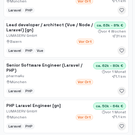
1.1 km
München
Vor Ort
Laravel
PHP
Lead developer / architect (Vue / Node /
ca. 63k - 81k €
Laravel) [gn]
vor 4 Wochen
LUMASERV GmbH
31 km
Baiern
Vor Ort
Laravel
PHP
Vue
Senior Software Engineer (Laravel /
ca. 62k - 80k €
PHP)
vor 1 Monat
pharma4u
1.1 km
München
Vor Ort
Laravel
PHP
PHP Laravel Engineer [gn]
ca. 50k - 64k €
LUMASERV GmbH
vor 1 Monat
1.1 km
München
Vor Ort
Laravel
PHP