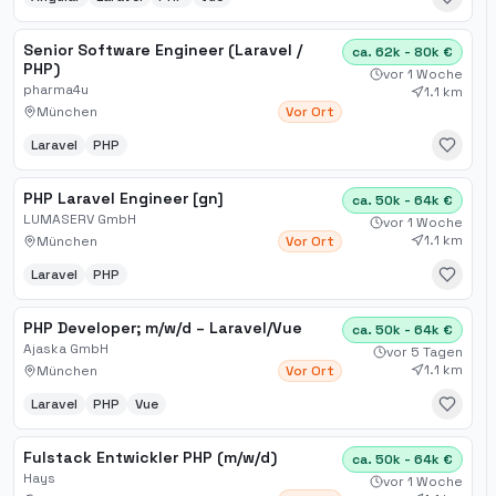
Senior Software Engineer (Laravel /
ca. 62k - 80k €
PHP)
vor 1 Woche
pharma4u
1.1 km
München
Vor Ort
Laravel
PHP
PHP Laravel Engineer [gn]
ca. 50k - 64k €
LUMASERV GmbH
vor 1 Woche
1.1 km
München
Vor Ort
Laravel
PHP
PHP Developer; m​/w​/d – Laravel​/Vue
ca. 50k - 64k €
Ajaska GmbH
vor 5 Tagen
1.1 km
München
Vor Ort
Laravel
PHP
Vue
Fulstack Entwickler PHP (m/w/d)
ca. 50k - 64k €
Hays
vor 1 Woche