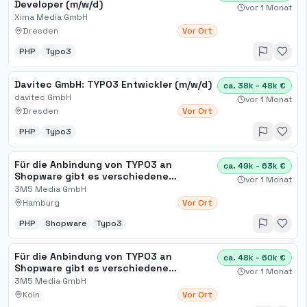
Developer (m/w/d)
vor 1 Monat
Xima Media GmbH
Dresden
Vor Ort
PHP
Typo3
Davitec GmbH: TYPO3 Entwickler (m/w/d)
ca. 38k - 48k €
davitec GmbH
vor 1 Monat
Dresden
Vor Ort
PHP
Typo3
Für die Anbindung von TYPO3 an
ca. 49k - 63k €
Shopware gibt es verschiedene
vor 1 Monat
Möglichkeiten
3M5 Media GmbH
Hamburg
Vor Ort
PHP
Shopware
Typo3
Für die Anbindung von TYPO3 an
ca. 48k - 60k €
Shopware gibt es verschiedene
vor 1 Monat
Möglichkeiten
3M5 Media GmbH
Köln
Vor Ort