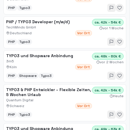
PHP
Typo3
PHP / TYPO3 Developer (m/w/d)
ca. 42k - 54k €
TechMinds GmbH
vor 1 Woche
Deutschland
Vor Ort
PHP
Typo3
TYPO3 und Shopware Anbindung
ca. 48k - 60k €
3m5
vor 2 Wochen
Köln
Vor Ort
PHP
Shopware
Typo3
TYPO3 & PHP Entwickler – Flexible Zeiten,
ca. 42k - 54k €
5 Wochen Urlaub
Heute
Quantum Digital
Schweiz
Vor Ort
PHP
Typo3
TYPO3 und Shopware Anbindung
ca. 49k - 63k €