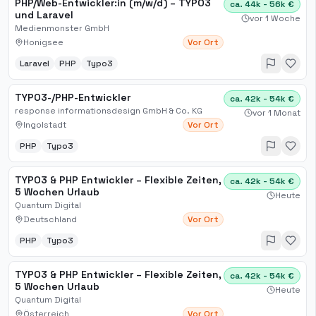
PHP/Web-Entwickler:in (m/w/d) – TYPO3
ca. 44k - 56k €
und Laravel
vor 1 Woche
Medienmonster GmbH
Honigsee
Vor Ort
Laravel
PHP
Typo3
TYPO3-/PHP-Entwickler
ca. 42k - 54k €
response informationsdesign GmbH & Co. KG
vor 1 Monat
Ingolstadt
Vor Ort
PHP
Typo3
TYPO3 & PHP Entwickler – Flexible Zeiten,
ca. 42k - 54k €
5 Wochen Urlaub
Heute
Quantum Digital
Deutschland
Vor Ort
PHP
Typo3
TYPO3 & PHP Entwickler – Flexible Zeiten,
ca. 42k - 54k €
5 Wochen Urlaub
Heute
Quantum Digital
Österreich
Vor Ort