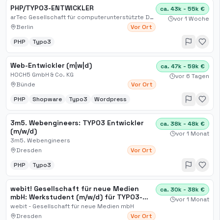
PHP/TYPO3-ENTWICKLER
ca. 43k - 55k €
arTec Gesellschaft für computerunterstützte Darstellungstechnik mbH
vor 1 Woche
Berlin
Vor Ort
PHP
Typo3
Web-Entwickler (m|w|d)
ca. 47k - 59k €
HOCH5 GmbH & Co. KG
vor 6 Tagen
Bünde
Vor Ort
PHP
Shopware
Typo3
Wordpress
3m5. Webengineers: TYPO3 Entwickler
ca. 38k - 48k €
(m/w/d)
vor 1 Monat
3m5. Webengineers
Dresden
Vor Ort
PHP
Typo3
webit! Gesellschaft für neue Medien
ca. 30k - 38k €
mbH: Werkstudent (m/w/d) für TYPO3-
vor 1 Monat
Entwicklung
webit - Gesellschaft für neue Medien mbH
Dresden
Vor Ort