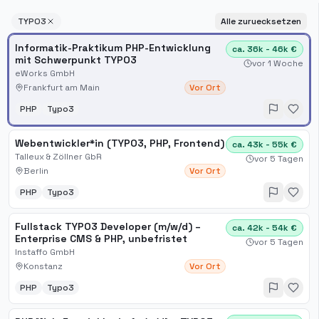
TYPO3
Alle zuruecksetzen
Informatik-Praktikum PHP-Entwicklung
ca. 36k - 46k €
mit Schwerpunkt TYPO3
vor 1 Woche
eWorks GmbH
Frankfurt am Main
Vor Ort
PHP
Typo3
Webentwickler*in (TYPO3, PHP, Frontend)
ca. 43k - 55k €
Talleux & Zöllner GbR
vor 5 Tagen
Berlin
Vor Ort
PHP
Typo3
Fullstack TYPO3 Developer (m/w/d) –
ca. 42k - 54k €
Enterprise CMS & PHP, unbefristet
vor 5 Tagen
Instaffo GmbH
Konstanz
Vor Ort
PHP
Typo3