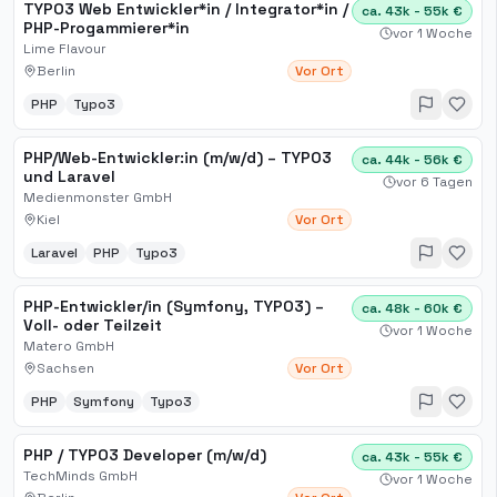
TYPO3 Web Entwickler*in / Integrator*in /
ca. 43k - 55k €
PHP-Progammierer*in
vor 1 Woche
Lime Flavour
Berlin
Vor Ort
PHP
Typo3
PHP/Web-Entwickler:in (m/w/d) – TYPO3
ca. 44k - 56k €
und Laravel
vor 6 Tagen
Medienmonster GmbH
Kiel
Vor Ort
Laravel
PHP
Typo3
PHP-Entwickler/in (Symfony, TYPO3) –
ca. 48k - 60k €
Voll- oder Teilzeit
vor 1 Woche
Matero GmbH
Sachsen
Vor Ort
PHP
Symfony
Typo3
PHP / TYPO3 Developer (m/w/d)
ca. 43k - 55k €
TechMinds GmbH
vor 1 Woche