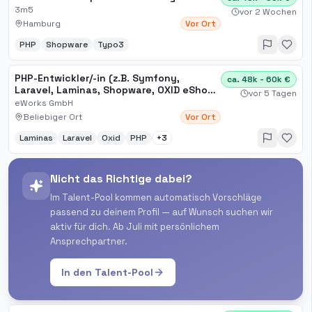
3m5
vor 2 Wochen
Hamburg
Vor Ort
PHP
Shopware
Typo3
PHP-Entwickler/-in (z.B. Symfony,
ca. 48k - 60k €
Laravel, Laminas, Shopware, OXID eShop,
vor 5 Tagen
TYPO3)
eWorks GmbH
Beliebiger Ort
Vor Ort
Laminas
Laravel
Oxid
PHP
+
3
Nicht das Richtige dabei?
Im Talent-Pool kommen automatisch Vorschläge
passend zu deinem Profil — auf Wunsch suchen wir
aktiv für dich. Ab Juli mit persönlichem
Ansprechpartner.
In den Talent-Pool