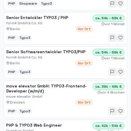
PHP
Shopware
Typo3
Senior Entwickler TYPO3 / PHP
ca. 54k - 68k €
form4 GmbH & Co. KG
vor 1 Monat
Berlin
Vor Ort
PHP
Typo3
Senior Softwareentwickler TYPO3/PHP
ca. 54k - 68k €
form4 GmbH & Co. KG
vor 1 Monat
Berlin
Vor Ort
PHP
Typo3
move elevator GmbH: TYPO3-Frontend-
ca. 38k - 48k €
Developer (w/m/d)
vor 4 Wochen
move elevator GmbH
Dresden
Vor Ort
PHP
Typo3
PHP & TYPO3 Web Engineer
ca. 42k - 54k €
Quantum Digital