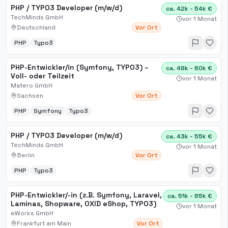
PHP / TYPO3 Developer (m/w/d)
ca. 42k - 54k €
TechMinds GmbH
vor 1 Monat
Deutschland
Vor Ort
PHP
Typo3
PHP-Entwickler/in (Symfony, TYPO3) –
ca. 48k - 60k €
Voll- oder Teilzeit
vor 1 Monat
Matero GmbH
Sachsen
Vor Ort
PHP
Symfony
Typo3
PHP / TYPO3 Developer (m/w/d)
ca. 43k - 55k €
TechMinds GmbH
vor 1 Monat
Berlin
Vor Ort
PHP
Typo3
PHP-Entwickler/-in (z.B. Symfony, Laravel,
ca. 51k - 65k €
Laminas, Shopware, OXID eShop, TYPO3)
vor 1 Monat
eWorks GmbH
Frankfurt am Main
Vor Ort