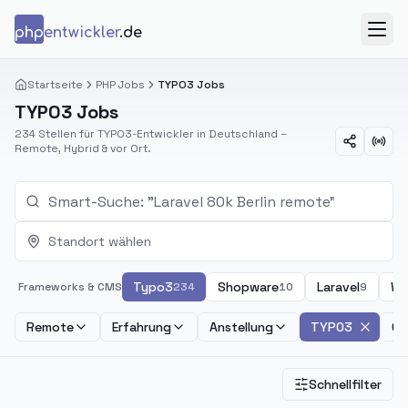
Zum Inhalt springen
php
entwickler
.de
Menü
Startseite
PHP Jobs
TYPO3 Jobs
TYPO3 Jobs
234 Stellen für TYPO3-Entwickler in Deutschland –
Remote, Hybrid & vor Ort.
Standort wählen
Typo3
Shopware
Laravel
Wo
Frameworks & CMS
234
10
9
Remote
Erfahrung
Anstellung
TYPO3
Ge
Schnellfilter