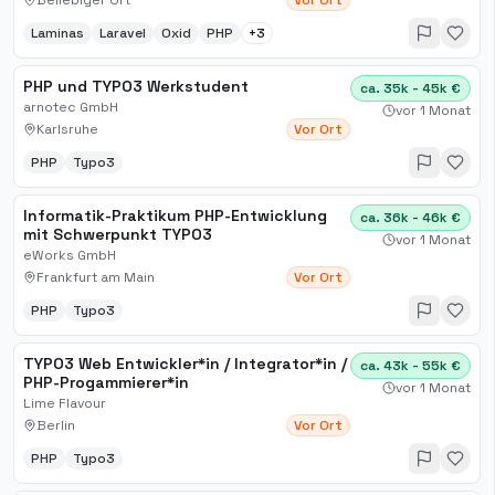
Beliebiger Ort
Vor Ort
Laminas
Laravel
Oxid
PHP
+
3
PHP und TYPO3 Werkstudent
ca. 35k - 45k €
arnotec GmbH
vor 1 Monat
Karlsruhe
Vor Ort
PHP
Typo3
Informatik-Praktikum PHP-Entwicklung
ca. 36k - 46k €
mit Schwerpunkt TYPO3
vor 1 Monat
eWorks GmbH
Frankfurt am Main
Vor Ort
PHP
Typo3
TYPO3 Web Entwickler*in / Integrator*in /
ca. 43k - 55k €
PHP-Progammierer*in
vor 1 Monat
Lime Flavour
Berlin
Vor Ort
PHP
Typo3