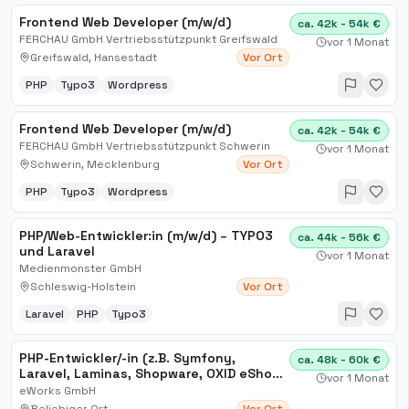
Frontend Web Developer (m/w/d)
ca. 42k - 54k €
FERCHAU GmbH Vertriebsstützpunkt Greifswald
vor 1 Monat
Greifswald, Hansestadt
Vor Ort
PHP
Typo3
Wordpress
Frontend Web Developer (m/w/d)
ca. 42k - 54k €
FERCHAU GmbH Vertriebsstützpunkt Schwerin
vor 1 Monat
Schwerin, Mecklenburg
Vor Ort
PHP
Typo3
Wordpress
PHP/Web-Entwickler:in (m/w/d) – TYPO3
ca. 44k - 56k €
und Laravel
vor 1 Monat
Medienmonster GmbH
Schleswig-Holstein
Vor Ort
Laravel
PHP
Typo3
PHP-Entwickler/-in (z.B. Symfony,
ca. 48k - 60k €
Laravel, Laminas, Shopware, OXID eShop,
vor 1 Monat
TYPO3)
eWorks GmbH