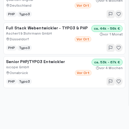
vor 4 Wochen
Deutschland
Vor Ort
PHP
Typo3
Full Stack Webentwickler - TYPO3 & PHP
ca. 44k - 56k €
Aschert & Bohrmann GmbH
vor 1 Monat
Düsseldorf
Vor Ort
PHP
Typo3
Senior PHP/TYPO3 Entwickler
ca. 53k - 67k €
iscope GmbH
vor 4 Wochen
Osnabrück
Vor Ort
PHP
Typo3