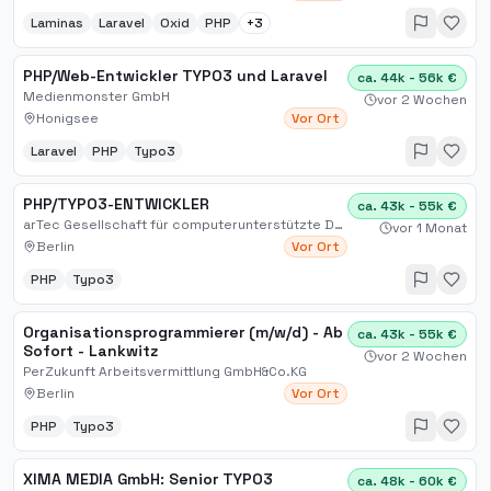
Laminas
Laravel
Oxid
PHP
+
3
PHP/Web-Entwickler TYPO3 und Laravel
ca. 44k - 56k €
Medienmonster GmbH
vor 2 Wochen
Honigsee
Vor Ort
Laravel
PHP
Typo3
PHP/TYPO3-ENTWICKLER
ca. 43k - 55k €
arTec Gesellschaft für computerunterstützte Darstellungstechnik mbH
vor 1 Monat
Berlin
Vor Ort
PHP
Typo3
Organisationsprogrammierer (m/w/d) - Ab
ca. 43k - 55k €
Sofort - Lankwitz
vor 2 Wochen
PerZukunft Arbeitsvermittlung GmbH&Co.KG
Berlin
Vor Ort
PHP
Typo3
XIMA MEDIA GmbH: Senior TYPO3
ca. 48k - 60k €