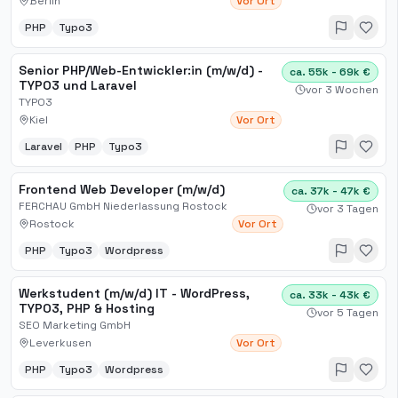
Berlin
Vor Ort
PHP
Typo3
Senior PHP/Web-Entwickler:in (m/w/d) -
ca. 55k - 69k €
TYPO3 und Laravel
vor 3 Wochen
TYPO3
Kiel
Vor Ort
Laravel
PHP
Typo3
Frontend Web Developer (m/w/d)
ca. 37k - 47k €
FERCHAU GmbH Niederlassung Rostock
vor 3 Tagen
Rostock
Vor Ort
PHP
Typo3
Wordpress
Werkstudent (m/w/d) IT - WordPress,
ca. 33k - 43k €
TYPO3, PHP & Hosting
vor 5 Tagen
SEO Marketing GmbH
Leverkusen
Vor Ort
PHP
Typo3
Wordpress