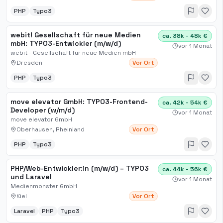
PHP
Typo3
webit! Gesellschaft für neue Medien
ca. 38k - 48k €
mbH: TYPO3-Entwickler (m/w/d)
vor 1 Monat
webit - Gesellschaft für neue Medien mbH
Dresden
Vor Ort
PHP
Typo3
move elevator GmbH: TYPO3-Frontend-
ca. 42k - 54k €
Developer (w/m/d)
vor 1 Monat
move elevator GmbH
Oberhausen, Rheinland
Vor Ort
PHP
Typo3
PHP/Web-Entwickler:in (m/w/d) – TYPO3
ca. 44k - 56k €
und Laravel
vor 1 Monat
Medienmonster GmbH
Kiel
Vor Ort
Laravel
PHP
Typo3