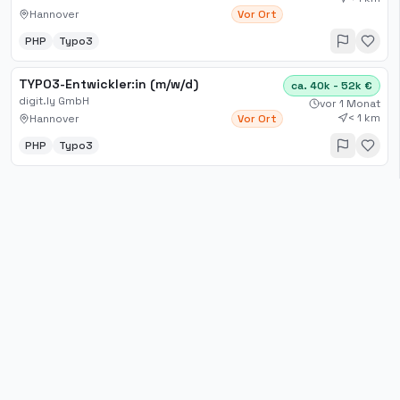
Hannover
Vor Ort
PHP
Typo3
TYPO3-Entwickler:in (m/w/d)
ca. 40k - 52k €
digit.ly GmbH
vor 1 Monat
< 1 km
Hannover
Vor Ort
PHP
Typo3