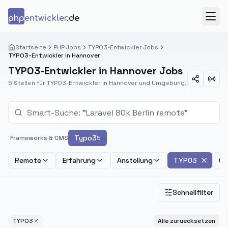
Zum Inhalt springen
php
entwickler
.de
Menü
Startseite
PHP Jobs
TYPO3-Entwickler Jobs
TYPO3-Entwickler in Hannover
TYPO3-Entwickler in Hannover Jobs
5 Stellen für TYPO3-Entwickler in Hannover und Umgebung.
Typo3
Frameworks & CMS
5
Remote
Erfahrung
Anstellung
TYPO3
Ge
Schnellfilter
TYPO3
Alle zuruecksetzen