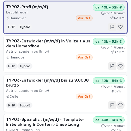
TYPO3-Profi (m/w/d)
ca. 40k - 52k €
Leuchtfeuer
vor 1 Monat
1.3 km
Hannover
Vor Ort
PHP
Typo3
TYPO3-Entwickler (m/w/d) in Vollzeit aus
ca. 40k - 52k €
dem Homeoffice
vor 1 Monat
Astriol academics GmbH
< 1 km
Hannover
Vor Ort
PHP
Typo3
TYPO3-Entwickler (m/w/d) bis zu 9.600€
ca. 42k - 54k €
brutto
vor 1 Monat
Astriol academics GmbH
37 km
Celle
Vor Ort
PHP
Typo3
TYPO3-Spezialist (m/w/d) - Template-
ca. 40k - 52k €
Entwicklung & Content-Umsetzung
vor 1 Monat
GARANT Immobilien
< 1 km