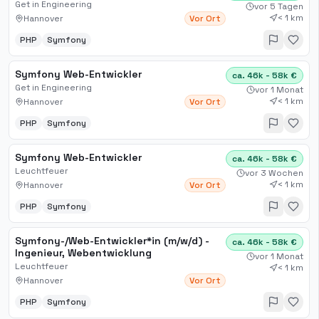
Get in Engineering
vor 5 Tagen
< 1 km
Hannover
Vor Ort
PHP
Symfony
Symfony Web-Entwickler
ca. 46k - 58k €
Get in Engineering
vor 1 Monat
< 1 km
Hannover
Vor Ort
PHP
Symfony
Symfony Web-Entwickler
ca. 46k - 58k €
Leuchtfeuer
vor 3 Wochen
< 1 km
Hannover
Vor Ort
PHP
Symfony
Symfony-/Web-Entwickler*in (m/w/d) -
ca. 46k - 58k €
Ingenieur, Webentwicklung
vor 1 Monat
Leuchtfeuer
< 1 km
Hannover
Vor Ort
PHP
Symfony