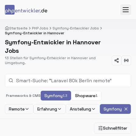
Zum Inhalt springen
php
entwickler
.de
Menü
Startseite
PHP Jobs
Symfony-Entwickler Jobs
Symfony-Entwickler in Hannover
Symfony-Entwickler in Hannover
Jobs
13 Stellen für Symfony-Entwickler in Hannover und
Umgebung.
Symfony
Shopware
Frameworks & CMS
13
1
Remote
Erfahrung
Anstellung
Symfony
Schnellfilter