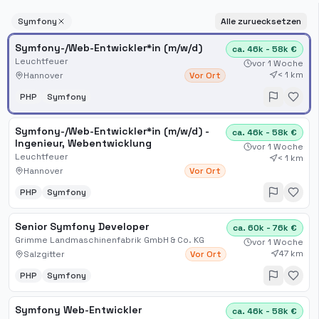
Symfony
Alle zuruecksetzen
Symfony-/Web-Entwickler*in (m/w/d)
ca. 46k - 58k €
Leuchtfeuer
vor 1 Woche
< 1 km
Hannover
Vor Ort
PHP
Symfony
Symfony-/Web-Entwickler*in (m/w/d) -
ca. 46k - 58k €
Ingenieur, Webentwicklung
vor 1 Woche
Leuchtfeuer
< 1 km
Hannover
Vor Ort
PHP
Symfony
Senior Symfony Developer
ca. 60k - 76k €
Grimme Landmaschinenfabrik GmbH & Co. KG
vor 1 Woche
47 km
Salzgitter
Vor Ort
PHP
Symfony
Symfony Web-Entwickler
ca. 46k - 58k €