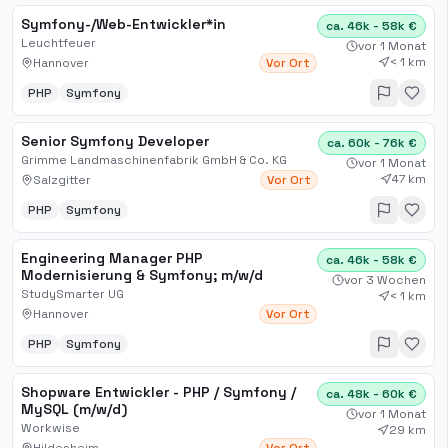
Symfony-/Web-Entwickler*in
ca. 46k - 58k €
Leuchtfeuer
vor 1 Monat
< 1 km
Hannover
Vor Ort
PHP
Symfony
Senior Symfony Developer
ca. 60k - 76k €
Grimme Landmaschinenfabrik GmbH & Co. KG
vor 1 Monat
47 km
Salzgitter
Vor Ort
PHP
Symfony
Engineering Manager PHP
ca. 46k - 58k €
Modernisierung & Symfony; m​/w​/d
vor 3 Wochen
StudySmarter UG
< 1 km
Hannover
Vor Ort
PHP
Symfony
Shopware Entwickler - PHP / Symfony /
ca. 48k - 60k €
MySQL (m/w/d)
vor 1 Monat
Workwise
29 km