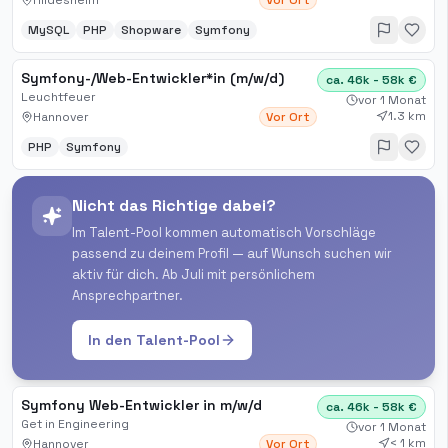
Hildesheim
Vor Ort
MySQL
PHP
Shopware
Symfony
Symfony-/Web-Entwickler*in (m/w/d)
ca. 46k - 58k €
Leuchtfeuer
vor 1 Monat
1.3 km
Hannover
Vor Ort
PHP
Symfony
Nicht das Richtige dabei?
Im Talent-Pool kommen automatisch Vorschläge
passend zu deinem Profil — auf Wunsch suchen wir
aktiv für dich. Ab Juli mit persönlichem
Ansprechpartner.
In den Talent-Pool
Symfony Web-Entwickler in m/w/d
ca. 46k - 58k €
Get in Engineering
vor 1 Monat
< 1 km
Hannover
Vor Ort