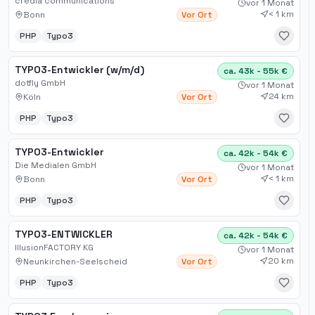
credia communications
vor 1 Monat
< 1 km
Bonn
Vor Ort
PHP
Typo3
TYPO3-Entwickler (w/m/d)
ca. 43k - 55k €
dotfly GmbH
vor 1 Monat
24 km
Köln
Vor Ort
PHP
Typo3
TYPO3-Entwickler
ca. 42k - 54k €
Die Medialen GmbH
vor 1 Monat
< 1 km
Bonn
Vor Ort
PHP
Typo3
TYPO3-ENTWICKLER
ca. 42k - 54k €
IllusionFACTORY KG
vor 1 Monat
20 km
Neunkirchen-Seelscheid
Vor Ort
PHP
Typo3