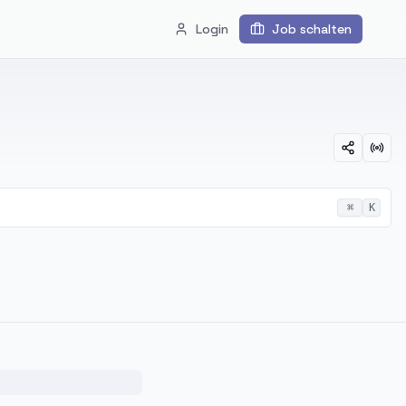
Login
Job schalten
⌘
K