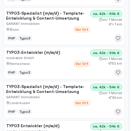
TYPO3-Spezialist (m/w/d) - Template-
ca. 42k - 54k €
Entwicklung & Content-Umsetzung
vor 1 Monat
GARANT Immobilien
< 1 km
Bonn
Vor Ort
PHP
Typo3
TYPO3-Entwickler (m/w/d)
ca. 42k - 54k €
invokable GmbH
vor 1 Monat
50 km
Remscheid
Vor Ort
PHP
Typo3
TYPO3-Spezialist (m/w/d) - Template-
ca. 42k - 54k €
Entwicklung & Content-Umsetzung
vor 1 Monat
GARANT Immobilien
34 km
Leverkusen
Vor Ort
PHP
Typo3
TYPO3 Entwickler (m/w/d)
ca. 42k - 54k €