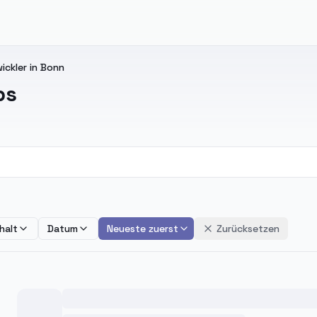
ckler in Bonn
bs
halt
Datum
Neueste zuerst
Zurücksetzen