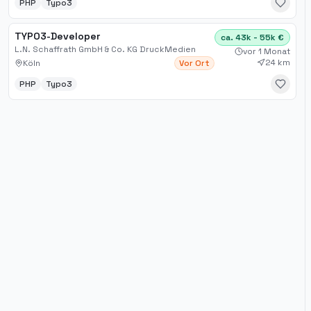
PHP
Typo3
TYPO3-Developer
ca. 43k - 55k €
L.N. Schaffrath GmbH & Co. KG DruckMedien
vor 1 Monat
24 km
Köln
Vor Ort
PHP
Typo3