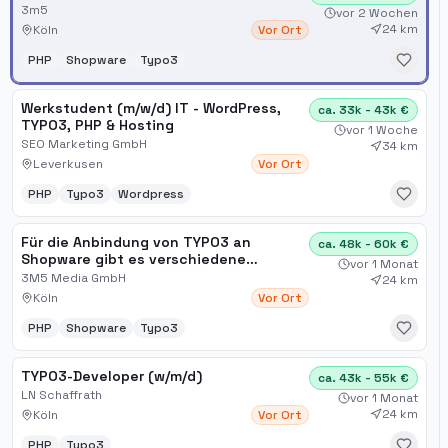
3m5
vor 2 Wochen
24 km
Köln
Vor Ort
PHP
Shopware
Typo3
Werkstudent (m/w/d) IT - WordPress,
ca. 33k - 43k €
TYPO3, PHP & Hosting
vor 1 Woche
SEO Marketing GmbH
34 km
Leverkusen
Vor Ort
PHP
Typo3
Wordpress
Für die Anbindung von TYPO3 an
ca. 48k - 60k €
Shopware gibt es verschiedene
vor 1 Monat
Möglichkeiten
3M5 Media GmbH
24 km
Köln
Vor Ort
PHP
Shopware
Typo3
TYPO3-Developer (w/m/d)
ca. 43k - 55k €
LN Schaffrath
vor 1 Monat
24 km
Köln
Vor Ort
PHP
Typo3