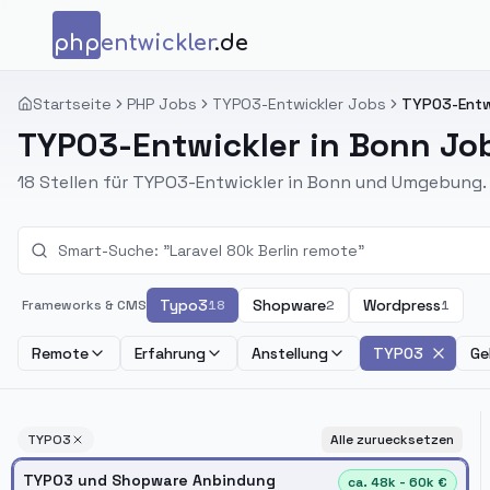
Zum Inhalt springen
php
entwickler
.de
Startseite
PHP Jobs
TYPO3-Entwickler Jobs
TYPO3-Entwi
TYPO3-Entwickler in Bonn Jo
18 Stellen für TYPO3-Entwickler in Bonn und Umgebung.
Typo3
Shopware
Wordpress
Frameworks & CMS
18
2
1
Remote
Erfahrung
Anstellung
TYPO3
Ge
TYPO3
Alle zuruecksetzen
TYPO3 und Shopware Anbindung
ca. 48k - 60k €