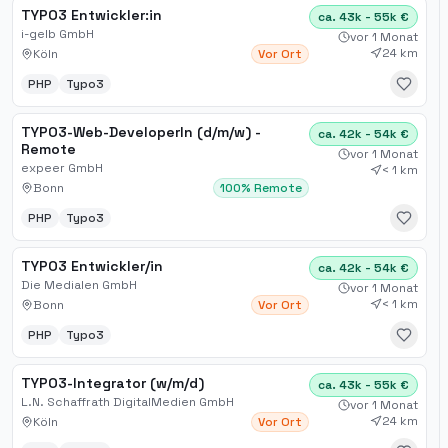
TYPO3 Entwickler:in
ca. 43k - 55k €
i-gelb GmbH
vor 1 Monat
24 km
Köln
Vor Ort
PHP
Typo3
TYPO3-Web-DeveloperIn (d/m/w) -
ca. 42k - 54k €
Remote
vor 1 Monat
expeer GmbH
< 1 km
Bonn
100% Remote
PHP
Typo3
TYPO3 Entwickler/in
ca. 42k - 54k €
Die Medialen GmbH
vor 1 Monat
< 1 km
Bonn
Vor Ort
PHP
Typo3
TYPO3-Integrator (w/m/d)
ca. 43k - 55k €
L.N. Schaffrath DigitalMedien GmbH
vor 1 Monat
24 km
Köln
Vor Ort