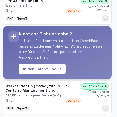
TYPO3 Freelancer:in
ca. 43k - 55k €
Webrunners GmbH
vor 1 Monat
24 km
Köln
Vor Ort
PHP
Typo3
Nicht das Richtige dabei?
Im Talent-Pool kommen automatisch Vorschläge
passend zu deinem Profil — auf Wunsch suchen wir
aktiv für dich. Ab Juli mit persönlichem
Ansprechpartner.
In den Talent-Pool
Werkstudentin (m/w/d) für TYPO3-
ca. 34k - 44k €
Content-Management und
vor 1 Monat
Webseitengestaltung
FRÖBEL eingetragener Verein (e.V.)
24 km
Köln
Vor Ort
PHP
Typo3