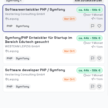
Symfony
Alle zuruecksetzen
Softwareentwickler PHP / Symfony
ca. 44k - 56k €
Vesterling Consulting GmbH
vor 1 Monat
< 1 km
Leipzig
Vor Ort
PHP
Symfony
Symfony/PHP Entwickler für Startup im
ca. 44k - 56k €
Bereich Edutech gesucht
vor 1 Monat
WEBTEAM LEIPZIG GmbH
< 1 km
Leipzig
Vor Ort
PHP
Symfony
Software developer PHP / Symfony
ca. 44k - 56k €
Vesterling Consulting GmbH
vor 1 Monat
< 1 km
Leipzig
Vor Ort
PHP
Symfony