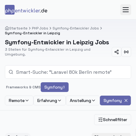
Zum Inhalt springen
php
entwickler
.de
Menü
Startseite
PHP Jobs
Symfony-Entwickler Jobs
Symfony-Entwickler in Leipzig
Symfony-Entwickler in Leipzig Jobs
3 Stellen für Symfony-Entwickler in Leipzig und
Umgebung.
Symfony
Frameworks & CMS
3
Remote
Erfahrung
Anstellung
Symfony
Schnellfilter