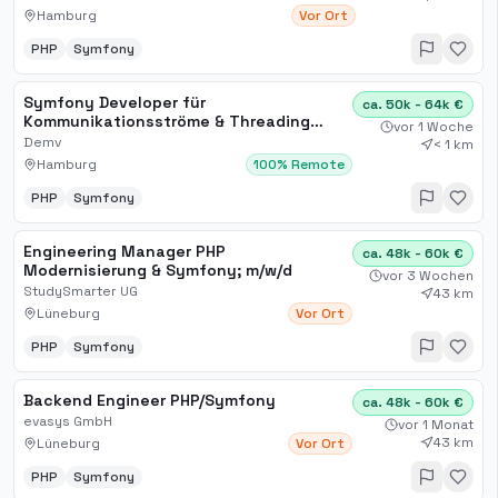
adesso SE in Hamburg
Hamburg
Vor Ort
PHP
Symfony
Symfony Developer für
ca. 50k - 64k €
Kommunikationsströme & Threading
vor 1 Woche
(m/w/d) in Hamburg oder Remote
Demv
< 1 km
Hamburg
100% Remote
PHP
Symfony
Engineering Manager PHP
ca. 48k - 60k €
Modernisierung & Symfony; m​/w​/d
vor 3 Wochen
StudySmarter UG
43 km
Lüneburg
Vor Ort
PHP
Symfony
Backend Engineer PHP/Symfony
ca. 48k - 60k €
evasys GmbH
vor 1 Monat
43 km
Lüneburg
Vor Ort
PHP
Symfony