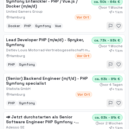
Symfony Entwickler - PHP / Vue.js /
ca. 50k - 64k €
Docker (m/w/d)
vor 1 Woche
United Gamers Group
< 1 km
Hamburg
Vor Ort
Docker
PHP
Symfony
Vue
Lead Developer PHP (m/w/d) - Spryker,
ca. 73k - 93k €
Symfony
vor 1 Woche
Detlev Louis Motorrad-Vertriebsgesellschaft mbH
< 1 km
Hamburg
Vor Ort
PHP
Symfony
(Senior) Backend Engineer (m/f/d) - PHP
ca. 63k - 81k €
Symfony specialist
vor 4 Tagen
Statista GmbH
< 1 km
Hamburg
Vor Ort
PHP
Symfony
📣 Jetzt durchstarten als Senior
ca. 63k - 81k €
Software Engineer PHP Symfony -
vor 2 Wochen
CMS/DXP/E-Commerce (all genders) bei
Adesso SE
< 1 km