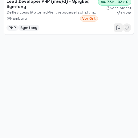
Lead Developer PHP (m/w/d) - Spryker,
ca. 73k - 93k €
Symfony
vor 1 Monat
Detlev Louis Motorrad-Vertriebsgesellschaft mbH
< 1 km
Hamburg
Vor Ort
PHP
Symfony