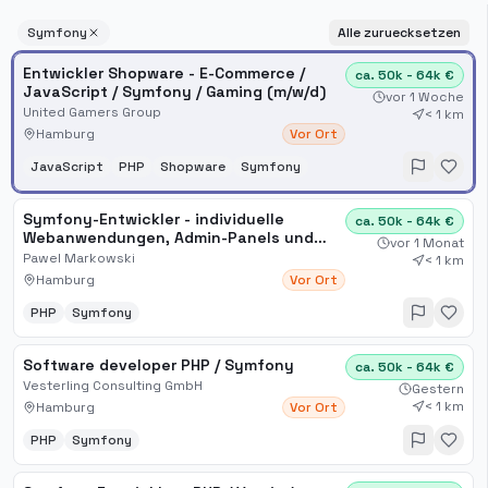
Symfony
Alle zuruecksetzen
Entwickler Shopware - E-Commerce /
ca. 50k - 64k €
JavaScript / Symfony / Gaming (m/w/d)
vor 1 Woche
United Gamers Group
< 1 km
Hamburg
Vor Ort
JavaScript
PHP
Shopware
Symfony
Symfony-Entwickler - individuelle
ca. 50k - 64k €
Webanwendungen, Admin-Panels und
vor 1 Monat
API-Integrationen
Pawel Markowski
< 1 km
Hamburg
Vor Ort
PHP
Symfony
Software developer PHP / Symfony
ca. 50k - 64k €
Vesterling Consulting GmbH
Gestern
< 1 km
Hamburg
Vor Ort
PHP
Symfony