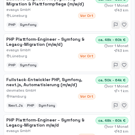
Migration & Plattformpflege (m/w/d)
vor 1 Monat
evasys GmbH
43 km
Lüneburg
Vor Ort
PHP
Symfony
PHP Plattform-Engineer – Symfony &
ca. 48k - 60k €
Legacy-Migration (m/w/d)
vor 1 Monat
evasys GmbH
43 km
Lüneburg
Vor Ort
PHP
Symfony
Fullstack-Entwickler PHP, Symfony,
ca. 50k - 64k €
next.js, Automatisierung (m/w/d)
vor 1 Monat
devmates GmbH
< 1 km
Hamburg
Vor Ort
Next.Js
PHP
Symfony
PHP Plattform-Engineer – Symfony &
ca. 48k - 60k €
Legacy-Migration m/w/d
vor 1 Monat
evasys GmbH
43 km