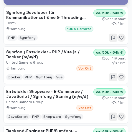
Symfony Developer für
ca. 50k - 64k €
Kommunikationsströme & Threading
vor 1 Monat
(m/w/d) in Hamburg oder Remote
Demv
< 1 km
Hamburg
100% Remote
PHP
Symfony
Symfony Entwickler - PHP / Vue.js /
ca. 50k - 64k €
Docker (m/w/d)
vor 1 Monat
United Gamers Group
< 1 km
Hamburg
Vor Ort
Docker
PHP
Symfony
Vue
Entwickler Shopware - E-Commerce /
ca. 50k - 64k €
JavaScript / Symfony / Gaming (m/w/d)
vor 1 Monat
United Gamers Group
< 1 km
Hamburg
Vor Ort
JavaScript
PHP
Shopware
Symfony
Backend-Engineer PHP/Symfony –
ca. 48k - 60k €