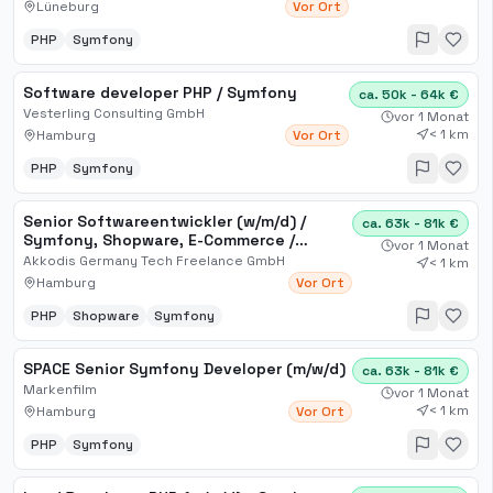
Lüneburg
Vor Ort
PHP
Symfony
Software developer PHP / Symfony
ca. 50k - 64k €
Vesterling Consulting GmbH
vor 1 Monat
< 1 km
Hamburg
Vor Ort
PHP
Symfony
Senior Softwareentwickler (w/m/d) /
ca. 63k - 81k €
Symfony, Shopware, E-Commerce /
vor 1 Monat
Arbeitnehmerüberlassung
Akkodis Germany Tech Freelance GmbH
< 1 km
Hamburg
Vor Ort
PHP
Shopware
Symfony
SPACE Senior Symfony Developer (m/w/d)
ca. 63k - 81k €
Markenfilm
vor 1 Monat
< 1 km
Hamburg
Vor Ort
PHP
Symfony