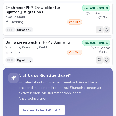
Erfahrener PHP-Entwickler für
ca. 48k - 60k €
Symfony‑Migration &
vor 3 Wochen
Plattformarchitektur (m/w/d)
evasys GmbH
43 km
Lüneburg
Vor Ort
PHP
Symfony
Softwareentwickler PHP / Symfony
ca. 50k - 64k €
Vesterling Consulting GmbH
vor 1 Monat
< 1 km
Hamburg
Vor Ort
PHP
Symfony
Nicht das Richtige dabei?
Im Talent-Pool kommen automatisch Vorschläge
passend zu deinem Profil — auf Wunsch suchen wir
aktiv für dich. Ab Juli mit persönlichem
Ansprechpartner.
In den Talent-Pool