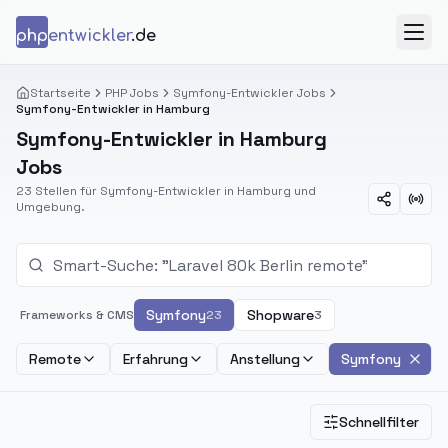
Zum Inhalt springen
php
entwickler
.de
Menü
Startseite
PHP Jobs
Symfony-Entwickler Jobs
Symfony-Entwickler in Hamburg
Symfony-Entwickler in Hamburg
Jobs
23 Stellen für Symfony-Entwickler in Hamburg und
Umgebung.
Symfony
Shopware
Frameworks & CMS
23
3
Remote
Erfahrung
Anstellung
Symfony
Schnellfilter