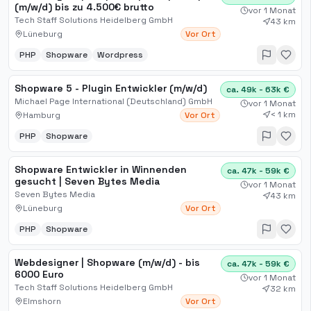
(m/w/d) bis zu 4.500€ brutto
vor 1 Monat
Tech Staff Solutions Heidelberg GmbH
43 km
Lüneburg
Vor Ort
PHP
Shopware
Wordpress
Shopware 5 - Plugin Entwickler (m/w/d)
ca. 49k - 63k €
Michael Page International (Deutschland) GmbH
vor 1 Monat
< 1 km
Hamburg
Vor Ort
PHP
Shopware
Shopware Entwickler in Winnenden
ca. 47k - 59k €
gesucht | Seven Bytes Media
vor 1 Monat
Seven Bytes Media
43 km
Lüneburg
Vor Ort
PHP
Shopware
Webdesigner | Shopware (m/w/d) - bis
ca. 47k - 59k €
6000 Euro
vor 1 Monat
Tech Staff Solutions Heidelberg GmbH
32 km
Elmshorn
Vor Ort