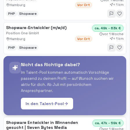
vor 1 Monat
< 1 km
Hamburg
Vor Ort
PHP
Shopware
Shopware-Entwickler (m/w/d)
ca. 49k - 63k €
Position One GmbH
vor 1 Woche
< 1 km
Hamburg
Vor Ort
PHP
Shopware
Nicht das Richtige dabei?
Im Talent-Pool kommen automatisch Vorschläge
passend zu deinem Profil — auf Wunsch suchen wir
aktiv für dich. Ab Juli mit persönlichem
Ansprechpartner.
In den Talent-Pool
Shopware Entwickler in Winnenden
ca. 47k - 59k €
gesucht | Seven Bytes Media
vor 1 Woche