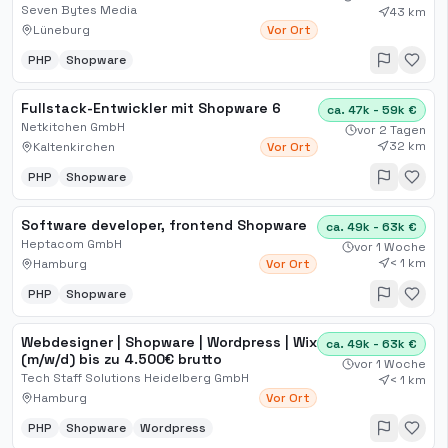
Seven Bytes Media
43 km
Lüneburg
Vor Ort
PHP
Shopware
Fullstack-Entwickler mit Shopware 6
ca. 47k - 59k €
Netkitchen GmbH
vor 2 Tagen
32 km
Kaltenkirchen
Vor Ort
PHP
Shopware
Software developer, frontend Shopware
ca. 49k - 63k €
Heptacom GmbH
vor 1 Woche
< 1 km
Hamburg
Vor Ort
PHP
Shopware
Webdesigner | Shopware | Wordpress | Wix
ca. 49k - 63k €
(m/w/d) bis zu 4.500€ brutto
vor 1 Woche
Tech Staff Solutions Heidelberg GmbH
< 1 km
Hamburg
Vor Ort
PHP
Shopware
Wordpress