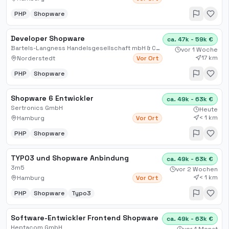
PHP
Shopware
Developer Shopware
ca. 47k - 59k €
Bartels-Langness Handelsgesellschaft mbH & Co. KG
vor 1 Woche
17 km
Norderstedt
Vor Ort
PHP
Shopware
Shopware 6 Entwickler
ca. 49k - 63k €
Sertronics GmbH
Heute
< 1 km
Hamburg
Vor Ort
PHP
Shopware
TYPO3 und Shopware Anbindung
ca. 49k - 63k €
3m5
vor 2 Wochen
< 1 km
Hamburg
Vor Ort
PHP
Shopware
Typo3
Software-Entwickler Frontend Shopware
ca. 49k - 63k €
Heptacom GmbH