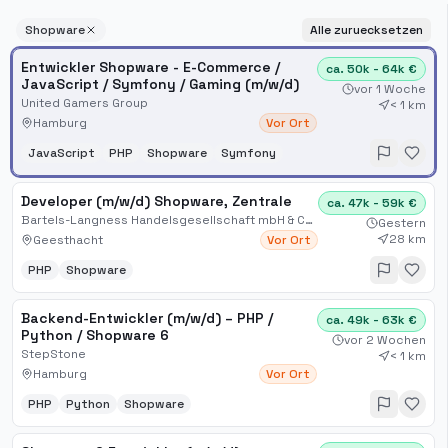
Shopware
Alle zuruecksetzen
Entwickler Shopware - E-Commerce /
ca. 50k - 64k €
JavaScript / Symfony / Gaming (m/w/d)
vor 1 Woche
United Gamers Group
< 1 km
Hamburg
Vor Ort
JavaScript
PHP
Shopware
Symfony
Developer (m/w/d) Shopware, Zentrale
ca. 47k - 59k €
Bartels-Langness Handelsgesellschaft mbH & Co. KG
Gestern
28 km
Geesthacht
Vor Ort
PHP
Shopware
Backend-Entwickler (m/w/d) – PHP /
ca. 49k - 63k €
Python / Shopware 6
vor 2 Wochen
StepStone
< 1 km
Hamburg
Vor Ort
PHP
Python
Shopware