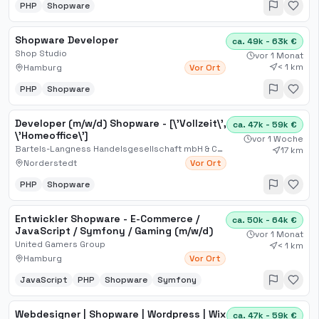
PHP
Shopware
Shopware Developer
ca. 49k - 63k €
Shop Studio
vor 1 Monat
< 1 km
Hamburg
Vor Ort
PHP
Shopware
Developer (m/w/d) Shopware - [\'Vollzeit\',
ca. 47k - 59k €
\'Homeoffice\']
vor 1 Woche
Bartels-Langness Handelsgesellschaft mbH & Co. KG
17 km
Norderstedt
Vor Ort
PHP
Shopware
Entwickler Shopware - E-Commerce /
ca. 50k - 64k €
JavaScript / Symfony / Gaming (m/w/d)
vor 1 Monat
United Gamers Group
< 1 km
Hamburg
Vor Ort
JavaScript
PHP
Shopware
Symfony
Webdesigner | Shopware | Wordpress | Wix
ca. 47k - 59k €