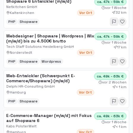
Shopware 6 Entwickler (m/w/d)
ca. 47k - 59k €
Netkitchen GmbH
vor 1 Woche
32 km
Kaltenkirchen
Vor Ort
PHP
Shopware
Webdesigner | Shopware | Wordpress | Wix
ca. 47k - 59k €
(m/w/d) bis zu 4.500€ brutto
vor 1 Woche
Tech Staff Solutions Heidelberg GmbH
17 km
Norderstedt
Vor Ort
PHP
Shopware
Wordpress
Web-Entwickler (Schwerpunkt E-
ca. 49k - 63k €
Commerce/Shopware) (m/w/d)
vor 2 Wochen
Delphi HR-Consulting GmbH
< 1 km
Hamburg
Vor Ort
PHP
Shopware
E-Commerce-Manager (m/w/d) mit Fokus
ca. 49k - 63k €
auf Shopware 6
vor 1 Woche
Kabs PolsterWelt
< 1 km
Hamburg
Vor Ort