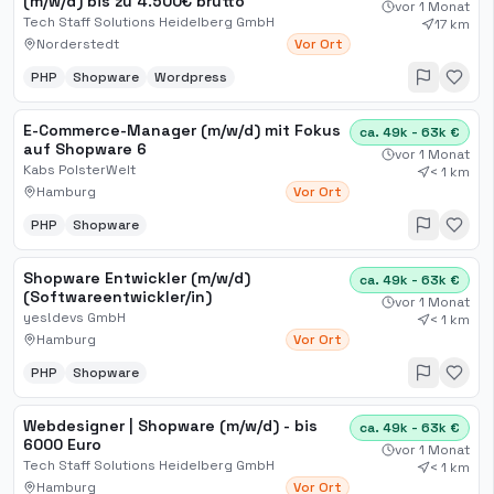
(m/w/d) bis zu 4.500€ brutto
vor 1 Monat
Tech Staff Solutions Heidelberg GmbH
17 km
Norderstedt
Vor Ort
PHP
Shopware
Wordpress
E-Commerce-Manager (m/w/d) mit Fokus
ca. 49k - 63k €
auf Shopware 6
vor 1 Monat
Kabs PolsterWelt
< 1 km
Hamburg
Vor Ort
PHP
Shopware
Shopware Entwickler (m/w/d)
ca. 49k - 63k €
(Softwareentwickler/in)
vor 1 Monat
yes!devs GmbH
< 1 km
Hamburg
Vor Ort
PHP
Shopware
Webdesigner | Shopware (m/w/d) - bis
ca. 49k - 63k €
6000 Euro
vor 1 Monat
Tech Staff Solutions Heidelberg GmbH
< 1 km
Hamburg
Vor Ort