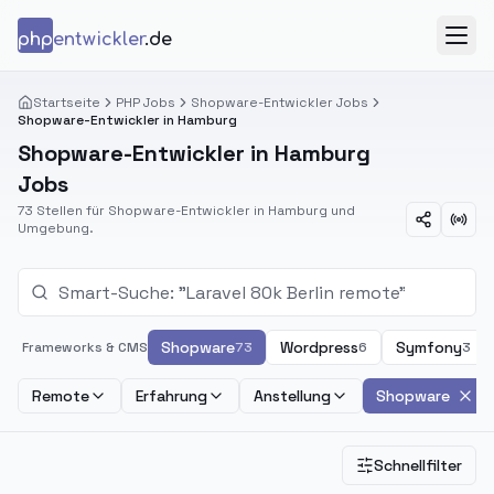
Zum Inhalt springen
php
entwickler
.de
Menü
Startseite
PHP Jobs
Shopware-Entwickler Jobs
Shopware-Entwickler in Hamburg
Shopware-Entwickler in Hamburg
Jobs
73 Stellen für Shopware-Entwickler in Hamburg und
Umgebung.
Shopware
Wordpress
Symfony
Frameworks & CMS
73
6
3
Remote
Erfahrung
Anstellung
Shopware
Schnellfilter