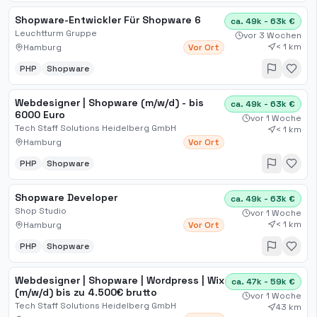
Shopware-Entwickler Für Shopware 6
ca. 49k - 63k €
Leuchtturm Gruppe
vor 3 Wochen
< 1 km
Hamburg
Vor Ort
PHP
Shopware
Webdesigner | Shopware (m/w/d) - bis
ca. 49k - 63k €
6000 Euro
vor 1 Woche
Tech Staff Solutions Heidelberg GmbH
< 1 km
Hamburg
Vor Ort
PHP
Shopware
Shopware Developer
ca. 49k - 63k €
Shop Studio
vor 1 Woche
< 1 km
Hamburg
Vor Ort
PHP
Shopware
Webdesigner | Shopware | Wordpress | Wix
ca. 47k - 59k €
(m/w/d) bis zu 4.500€ brutto
vor 1 Woche
Tech Staff Solutions Heidelberg GmbH
43 km