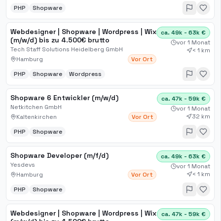
PHP
Shopware
Webdesigner | Shopware | Wordpress | Wix
ca. 49k - 63k €
(m/w/d) bis zu 4.500€ brutto
vor 1 Monat
Tech Staff Solutions Heidelberg GmbH
< 1 km
Hamburg
Vor Ort
PHP
Shopware
Wordpress
Shopware 6 Entwickler (m/w/d)
ca. 47k - 59k €
Netkitchen GmbH
vor 1 Monat
32 km
Kaltenkirchen
Vor Ort
PHP
Shopware
Shopware Developer (m/f/d)
ca. 49k - 63k €
Yesdevs
vor 1 Monat
< 1 km
Hamburg
Vor Ort
PHP
Shopware
Webdesigner | Shopware | Wordpress | Wix
ca. 47k - 59k €