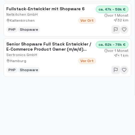
Fullstack-Entwickler mit Shopware 6
ca. 47k - 59k €
Netkitchen GmbH
vor 1 Monat
32 km
Kaltenkirchen
Vor Ort
PHP
Shopware
Senior Shopware Full Stack Entwickler /
ca. 62k - 78k €
E-Commerce Product Owner (m/w/d)
vor 1 Monat
Business
Sertronics GmbH
< 1 km
Hamburg
Vor Ort
PHP
Shopware