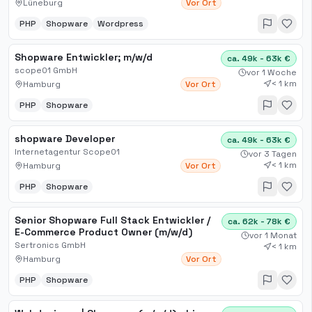
Lüneburg
Vor Ort
PHP
Shopware
Wordpress
Shopware Entwickler; m​/w​/d
ca. 49k - 63k €
scope01 GmbH
vor 1 Woche
< 1 km
Hamburg
Vor Ort
PHP
Shopware
shopware Developer
ca. 49k - 63k €
Internetagentur Scope01
vor 3 Tagen
< 1 km
Hamburg
Vor Ort
PHP
Shopware
Senior Shopware Full Stack Entwickler /
ca. 62k - 78k €
E-Commerce Product Owner (m/w/d)
vor 1 Monat
Sertronics GmbH
< 1 km
Hamburg
Vor Ort
PHP
Shopware