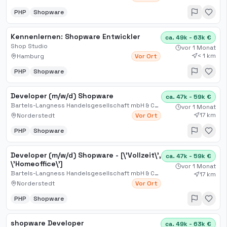
PHP
Shopware
Kennenlernen: Shopware Entwickler
ca. 49k - 63k €
Shop Studio
vor 1 Monat
< 1 km
Hamburg
Vor Ort
PHP
Shopware
Developer (m/w/d) Shopware
ca. 47k - 59k €
Bartels-Langness Handelsgesellschaft mbH & Co. KG
vor 1 Monat
17 km
Norderstedt
Vor Ort
PHP
Shopware
Developer (m/w/d) Shopware - [\'Vollzeit\',
ca. 47k - 59k €
\'Homeoffice\']
vor 1 Monat
Bartels-Langness Handelsgesellschaft mbH & Co. KG
17 km
Norderstedt
Vor Ort
PHP
Shopware
shopware Developer
ca. 49k - 63k €