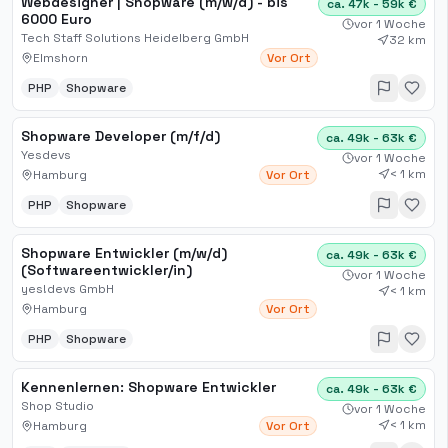
Webdesigner | Shopware (m/w/d) - bis
ca. 47k - 59k €
6000 Euro
vor 1 Woche
Tech Staff Solutions Heidelberg GmbH
32 km
Elmshorn
Vor Ort
PHP
Shopware
Shopware Developer (m/f/d)
ca. 49k - 63k €
Yesdevs
vor 1 Woche
< 1 km
Hamburg
Vor Ort
PHP
Shopware
Shopware Entwickler (m/w/d)
ca. 49k - 63k €
(Softwareentwickler/in)
vor 1 Woche
yes!devs GmbH
< 1 km
Hamburg
Vor Ort
PHP
Shopware
Kennenlernen: Shopware Entwickler
ca. 49k - 63k €
Shop Studio
vor 1 Woche
< 1 km
Hamburg
Vor Ort