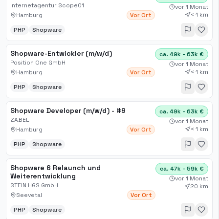
Internetagentur Scope01
vor 1 Monat
< 1 km
Hamburg
Vor Ort
PHP
Shopware
Shopware-Entwickler (m/w/d)
ca. 49k - 63k €
Position One GmbH
vor 1 Monat
< 1 km
Hamburg
Vor Ort
PHP
Shopware
Shopware Developer (m/w/d) - #9
ca. 49k - 63k €
ZABEL
vor 1 Monat
< 1 km
Hamburg
Vor Ort
PHP
Shopware
Shopware 6 Relaunch und
ca. 47k - 59k €
Weiterentwicklung
vor 1 Monat
STEIN HGS GmbH
20 km
Seevetal
Vor Ort
PHP
Shopware