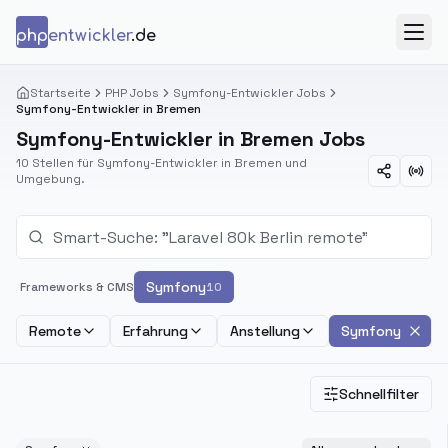
Zum Inhalt springen
php
entwickler
.de
Menü
Startseite
PHP Jobs
Symfony-Entwickler Jobs
Symfony-Entwickler in Bremen
Symfony-Entwickler in Bremen Jobs
10 Stellen für Symfony-Entwickler in Bremen und
Umgebung.
Symfony
Frameworks & CMS
10
Remote
Erfahrung
Anstellung
Symfony
Schnellfilter