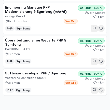
Engineering Manager PHP
ca. 48k - 60k €
Modernisierung & Symfony (m/w/d)
vor 1 Monat
evasys GmbH
43 km
Niedersachsen
Vor Ort
PHP
Symfony
Überarbeitung einer Website PHP &
ca. 48k - 60k €
Symfony
vor 1 Monat
RADIUSMEDIA KG
< 1 km
Bremen
Vor Ort
PHP
Symfony
Software developer PHP / Symfony
ca. 48k - 60k €
Vesterling Consulting GmbH
vor 1 Monat
< 1 km
Bremen
Vor Ort
PHP
Symfony