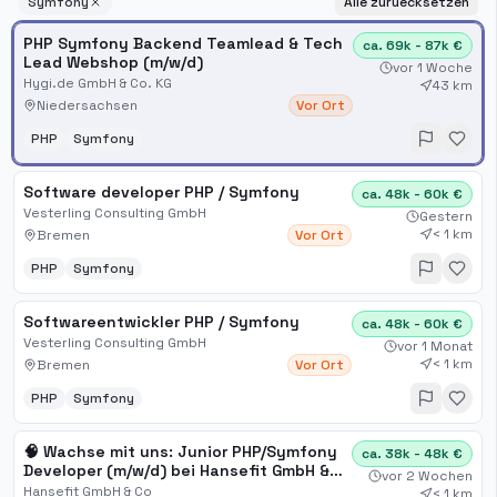
Symfony
Alle zuruecksetzen
PHP Symfony Backend Teamlead & Tech
ca. 69k - 87k €
Lead Webshop (m/w/d)
vor 1 Woche
Hygi.de GmbH & Co. KG
43 km
Niedersachsen
Vor Ort
PHP
Symfony
Software developer PHP / Symfony
ca. 48k - 60k €
Vesterling Consulting GmbH
Gestern
< 1 km
Bremen
Vor Ort
PHP
Symfony
Softwareentwickler PHP / Symfony
ca. 48k - 60k €
Vesterling Consulting GmbH
vor 1 Monat
< 1 km
Bremen
Vor Ort
PHP
Symfony
🧠 Wachse mit uns: Junior PHP/Symfony
ca. 38k - 48k €
Developer (m/w/d) bei Hansefit GmbH &
vor 2 Wochen
Co KG – Bremen
Hansefit GmbH & Co
< 1 km