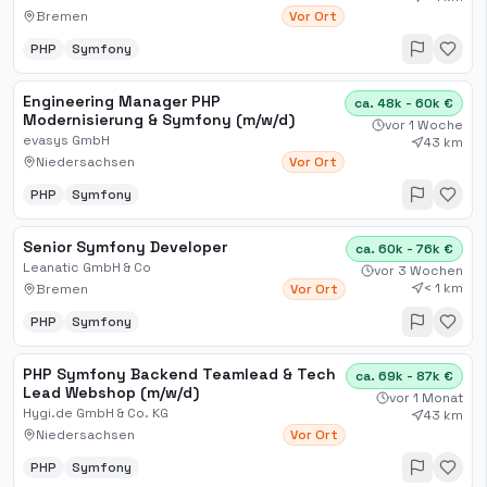
Bremen
Vor Ort
PHP
Symfony
Engineering Manager PHP
ca. 48k - 60k €
Modernisierung & Symfony (m/w/d)
vor 1 Woche
evasys GmbH
43 km
Niedersachsen
Vor Ort
PHP
Symfony
Senior Symfony Developer
ca. 60k - 76k €
Leanatic GmbH & Co
vor 3 Wochen
< 1 km
Bremen
Vor Ort
PHP
Symfony
PHP Symfony Backend Teamlead & Tech
ca. 69k - 87k €
Lead Webshop (m/w/d)
vor 1 Monat
Hygi.de GmbH & Co. KG
43 km
Niedersachsen
Vor Ort
PHP
Symfony