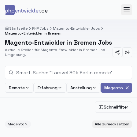
Zum Inhalt springen
php
entwickler
.de
Menü
Startseite
PHP Jobs
Magento-Entwickler Jobs
Magento-Entwickler in Bremen
Magento-Entwickler in Bremen Jobs
Aktuelle Stellen für Magento-Entwickler in Bremen und
Umgebung.
Remote
Erfahrung
Anstellung
Magento
Schnellfilter
Magento
Alle zuruecksetzen