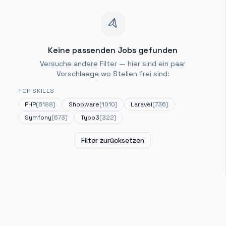
Keine passenden Jobs gefunden
Versuche andere Filter — hier sind ein paar
Vorschlaege wo Stellen frei sind:
TOP SKILLS
PHP
(
6188
)
Shopware
(
1010
)
Laravel
(
736
)
Symfony
(
673
)
Typo3
(
322
)
Filter zurücksetzen