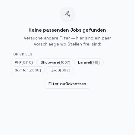
Keine passenden Jobs gefunden
Versuche andere Filter — hier sind ein paar
Vorschlaege wo Stellen frei sind:
TOP SKILLS
PHP
(
6140
)
Shopware
(
1007
)
Laravel
(
719
)
Symfony
(
668
)
Typo3
(
322
)
Filter zurücksetzen