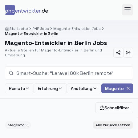
Zum Inhalt springen
php
entwickler
.de
Menü
Startseite
PHP Jobs
Magento-Entwickler Jobs
Magento-Entwickler in Berlin
Magento-Entwickler in Berlin Jobs
Aktuelle Stellen für Magento-Entwickler in Berlin und
Umgebung.
Remote
Erfahrung
Anstellung
Magento
Schnellfilter
Magento
Alle zuruecksetzen