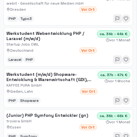
Entwicklung
webit - Gesellschaft für neue Medien mbH
Dresden
Vor Ort
PHP
Typo3
Werkstudent Webentwicklung PHP /
ca. 34k - 44k €
Laravel (m/w/d)
vor 1 Monat
Startup Jobs OWL
Deutschland
Vor Ort
Laravel
PHP
Werkstudent (m/w/d) Shopware-
ca. 37k - 47k €
Entwicklung & Warenwirtschaft (GDI),
vor 1 Woche
KAFFEE PURA GmbH
KAFFEE PURA GmbH
Gießen, Lahn
Vor Ort
PHP
Shopware
(Junior) PHP Symfony Entwickler (gn)
ca. 38k - 48k €
trovera GmbH
vor 1 Monat
Essen
Vor Ort
PHP
Symfony