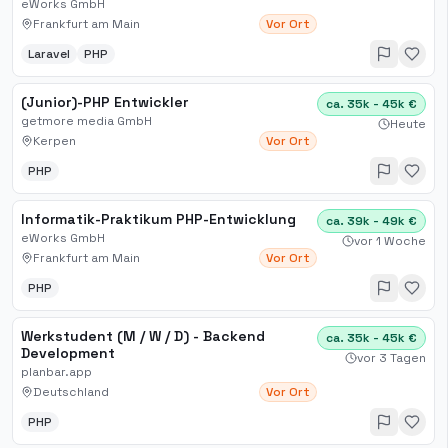
eWorks GmbH
Frankfurt am Main
Vor Ort
Laravel
PHP
(Junior)-PHP Entwickler
ca. 35k - 45k €
getmore media GmbH
Heute
Kerpen
Vor Ort
PHP
Informatik-Praktikum PHP-Entwicklung
ca. 39k - 49k €
eWorks GmbH
vor 1 Woche
Frankfurt am Main
Vor Ort
PHP
Werkstudent (M / W / D) - Backend
ca. 35k - 45k €
Development
vor 3 Tagen
planbar.app
Deutschland
Vor Ort
PHP