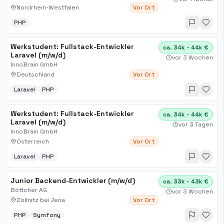
Nordrhein-Westfalen
Vor Ort
PHP
Werkstudent: Fullstack-Entwickler
ca. 34k - 44k €
Laravel (m/w/d)
vor 3 Wochen
InnoBrain GmbH
Deutschland
Vor Ort
Laravel
PHP
Werkstudent: Fullstack-Entwickler
ca. 34k - 44k €
Laravel (m/w/d)
vor 3 Tagen
InnoBrain GmbH
Österreich
Vor Ort
Laravel
PHP
Junior Backend-Entwickler (m/w/d)
ca. 33k - 43k €
Böttcher AG
vor 3 Wochen
Zöllnitz bei Jena
Vor Ort
PHP
Symfony