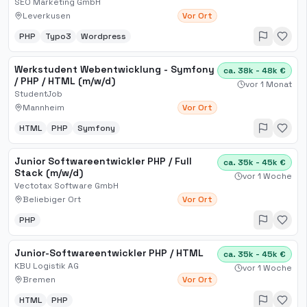
SEO Marketing GmbH
Leverkusen
Vor Ort
PHP
Typo3
Wordpress
Werkstudent Webentwicklung - Symfony
ca. 38k - 48k €
/ PHP / HTML (m/w/d)
vor 1 Monat
StudentJob
Mannheim
Vor Ort
HTML
PHP
Symfony
Junior Softwareentwickler PHP / Full
ca. 35k - 45k €
Stack (m/w/d)
vor 1 Woche
Vectotax Software GmbH
Beliebiger Ort
Vor Ort
PHP
Junior-Softwareentwickler PHP / HTML
ca. 35k - 45k €
KBU Logistik AG
vor 1 Woche
Bremen
Vor Ort
HTML
PHP