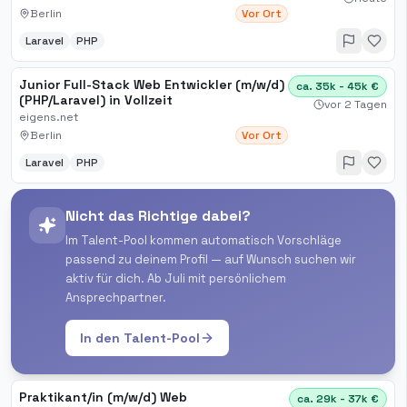
Berlin
Vor Ort
Laravel
PHP
Junior Full-Stack Web Entwickler (m/w/d)
ca. 35k - 45k €
(PHP/Laravel) in Vollzeit
vor 2 Tagen
eigens.net
Berlin
Vor Ort
Laravel
PHP
Nicht das Richtige dabei?
Im Talent-Pool kommen automatisch Vorschläge
passend zu deinem Profil — auf Wunsch suchen wir
aktiv für dich. Ab Juli mit persönlichem
Ansprechpartner.
In den Talent-Pool
Praktikant/in (m/w/d) Web
ca. 29k - 37k €