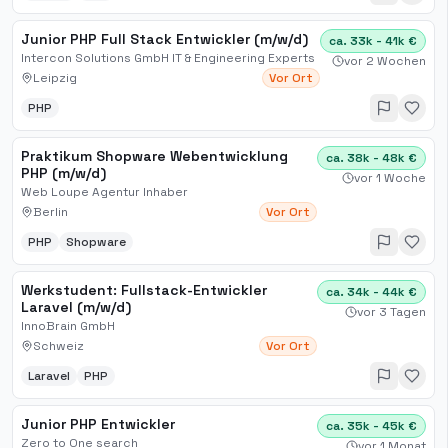
Junior PHP Full Stack Entwickler (m/w/d)
ca. 33k - 41k €
Intercon Solutions GmbH IT & Engineering Experts
vor 2 Wochen
Leipzig
Vor Ort
PHP
Praktikum Shopware Webentwicklung
ca. 38k - 48k €
PHP (m/w/d)
vor 1 Woche
Web Loupe Agentur Inhaber
Berlin
Vor Ort
PHP
Shopware
Werkstudent: Fullstack-Entwickler
ca. 34k - 44k €
Laravel (m/w/d)
vor 3 Tagen
InnoBrain GmbH
Schweiz
Vor Ort
Laravel
PHP
Junior PHP Entwickler
ca. 35k - 45k €
Zero to One search
vor 1 Monat