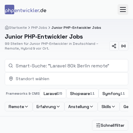
Zum Inhalt springen
php
entwickler
.de
Menü
Startseite
PHP Jobs
Junior PHP-Entwickler Jobs
Junior PHP-Entwickler Jobs
99 Stellen für Junior PHP-Entwickler in Deutschland –
Remote, Hybrid & vor Ort.
Standort wählen
Laravel
Shopware
Symfony
Frameworks & CMS
25
11
11
Remote
Erfahrung
Anstellung
Skills
Geha
Schnellfilter