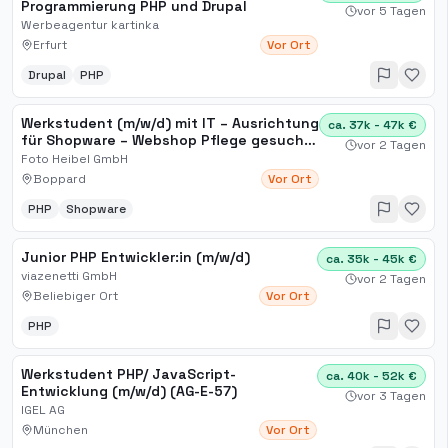
Programmierung PHP und Drupal
vor 5 Tagen
Werbeagentur kartinka
Erfurt
Vor Ort
Drupal
PHP
Werkstudent (m/w/d) mit IT – Ausrichtung
ca. 37k - 47k €
für Shopware – Webshop Pflege gesucht
vor 2 Tagen
in Koblenz
Foto Heibel GmbH
Boppard
Vor Ort
PHP
Shopware
Junior PHP Entwickler:in (m/w/d)
ca. 35k - 45k €
viazenetti GmbH
vor 2 Tagen
Beliebiger Ort
Vor Ort
PHP
Werkstudent PHP/ JavaScript-
ca. 40k - 52k €
Entwicklung (m/w/d) (AG-E-57)
vor 3 Tagen
IGEL AG
München
Vor Ort