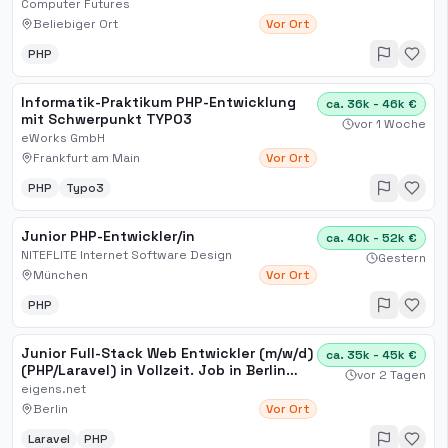
Computer Futures
Beliebiger Ort
Vor Ort
PHP
Informatik-Praktikum PHP-Entwicklung
ca. 36k - 46k €
mit Schwerpunkt TYPO3
vor 1 Woche
eWorks GmbH
Frankfurt am Main
Vor Ort
PHP
Typo3
Junior PHP-Entwickler/in
ca. 40k - 52k €
NITEFLITE Internet Software Design
Gestern
München
Vor Ort
PHP
Junior Full-Stack Web Entwickler (m/w/d)
ca. 35k - 45k €
(PHP/Laravel) in Vollzeit. Job in Berlin
vor 2 Tagen
German Careers
eigens.net
Berlin
Vor Ort
Laravel
PHP