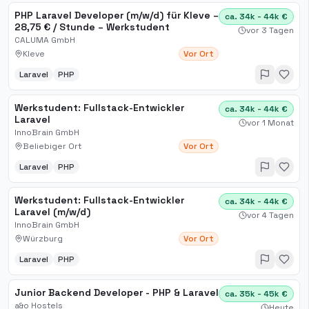
PHP Laravel Developer (m/w/d) für Kleve –
ca. 34k - 44k €
28,75 € / Stunde – Werkstudent
vor 3 Tagen
CALUMA GmbH
Kleve
Vor Ort
Laravel
PHP
Werkstudent: Fullstack-Entwickler
ca. 34k - 44k €
Laravel
vor 1 Monat
InnoBrain GmbH
Beliebiger Ort
Vor Ort
Laravel
PHP
Werkstudent: Fullstack-Entwickler
ca. 34k - 44k €
Laravel (m/w/d)
vor 4 Tagen
InnoBrain GmbH
Würzburg
Vor Ort
Laravel
PHP
Junior Backend Developer - PHP & Laravel
ca. 35k - 45k €
a&o Hostels
Heute