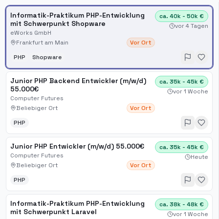
Informatik-Praktikum PHP-Entwicklung
ca. 40k - 50k €
mit Schwerpunkt Shopware
vor 4 Tagen
eWorks GmbH
Frankfurt am Main
Vor Ort
PHP
Shopware
Junior PHP Backend Entwickler (m/w/d)
ca. 35k - 45k €
55.000€
vor 1 Woche
Computer Futures
Beliebiger Ort
Vor Ort
PHP
Junior PHP Entwickler (m/w/d) 55.000€
ca. 35k - 45k €
Computer Futures
Heute
Beliebiger Ort
Vor Ort
PHP
Informatik-Praktikum PHP-Entwicklung
ca. 38k - 48k €
mit Schwerpunkt Laravel
vor 1 Woche