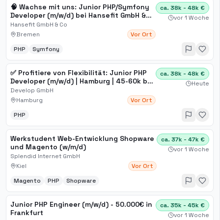
🧠 Wachse mit uns: Junior PHP/Symfony
ca. 38k - 48k €
Developer (m/w/d) bei Hansefit GmbH &
vor 1 Woche
Co KG – Bremen
Hansefit GmbH & Co
Bremen
Vor Ort
PHP
Symfony
✅ Profitiere von Flexibilität: Junior PHP
ca. 38k - 48k €
Developer (m/w/d) | Hamburg | 45-60k bei
Heute
develop
Develop GmbH
Hamburg
Vor Ort
PHP
Werkstudent Web-Entwicklung Shopware
ca. 37k - 47k €
und Magento (w/m/d)
vor 1 Woche
Splendid Internet GmbH
Kiel
Vor Ort
Magento
PHP
Shopware
Junior PHP Engineer (m/w/d) - 50.000€ in
ca. 35k - 45k €
Frankfurt
vor 1 Woche