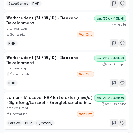
JavaScript
PHP
Werkstudent (M / W / D) - Backend
ca. 35k - 45k €
Development
Heute
planbar.app
Schweiz
Vor Ort
PHP
Werkstudent (M / W / D) - Backend
ca. 35k - 45k €
Development
vor 3 Tagen
planbar.app
Österreich
Vor Ort
PHP
Junior - MidLevel PHP Entwickler (m/w/d)
ca. 38k - 48k €
- Symfony/Laravel - Energiebranche in
vor 1 Woche
Dortmund
amaxo GmbH
Dortmund
Vor Ort
Laravel
PHP
Symfony