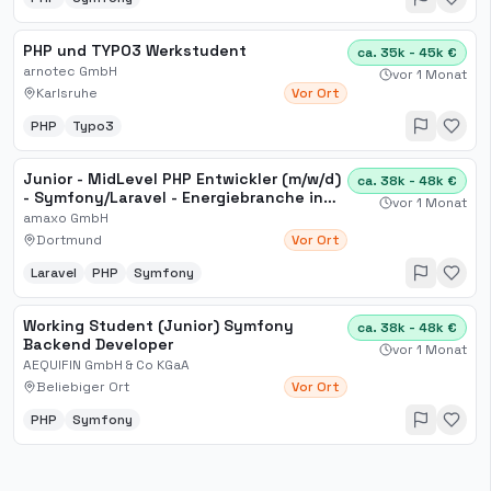
PHP und TYPO3 Werkstudent
ca. 35k - 45k €
arnotec GmbH
vor 1 Monat
Karlsruhe
Vor Ort
PHP
Typo3
Junior - MidLevel PHP Entwickler (m/w/d)
ca. 38k - 48k €
- Symfony/Laravel - Energiebranche in
vor 1 Monat
Dortmund
amaxo GmbH
Dortmund
Vor Ort
Laravel
PHP
Symfony
Working Student (Junior) Symfony
ca. 38k - 48k €
Backend Developer
vor 1 Monat
AEQUIFIN GmbH & Co KGaA
Beliebiger Ort
Vor Ort
PHP
Symfony