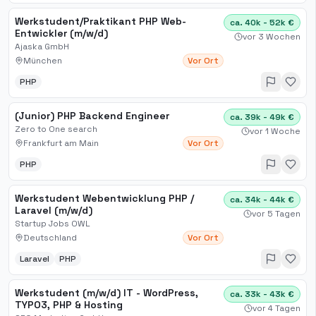
Werkstudent/Praktikant PHP Web-
ca. 40k - 52k €
Entwickler (m/w/d)
vor 3 Wochen
Ajaska GmbH
München
Vor Ort
PHP
(Junior) PHP Backend Engineer
ca. 39k - 49k €
Zero to One search
vor 1 Woche
Frankfurt am Main
Vor Ort
PHP
Werkstudent Webentwicklung PHP /
ca. 34k - 44k €
Laravel (m/w/d)
vor 5 Tagen
Startup Jobs OWL
Deutschland
Vor Ort
Laravel
PHP
Werkstudent (m/w/d) IT - WordPress,
ca. 33k - 43k €
TYPO3, PHP & Hosting
vor 4 Tagen