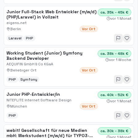
Junior Full-Stack Web Entwickler (m/w/d)
ca. 35k - 45k €
(PHP/Laravel) in Vollzeit
vor 1 Monat
eigens.net
Berlin
Vor Ort
Laravel
PHP
Working Student (Junior) Symfony
ca. 38k - 48k €
Backend Developer
vor 1 Woche
AEQUIFIN GmbH & Co KGaA
Beliebiger Ort
Vor Ort
PHP
Symfony
Junior PHP-Entwickler/in
ca. 40k - 52k €
NITEFLITE Internet Software Design
vor 1 Monat
München
Vor Ort
PHP
webit! Gesellschaft für neue Medien
ca. 30k - 38k €
mbH: Werkstudent (m/w/d) für TYPO3-
vor 1 Monat