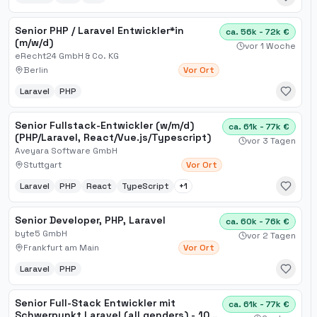
Senior PHP / Laravel Entwickler*in
ca. 56k - 72k €
(m/w/d)
vor 1 Woche
eRecht24 GmbH & Co. KG
Berlin
Vor Ort
Laravel
PHP
Senior Fullstack-Entwickler (w/m/d)
ca. 61k - 77k €
(PHP/Laravel, React/Vue.js/Typescript)
vor 3 Tagen
Aveyara Software GmbH
Stuttgart
Vor Ort
Laravel
PHP
React
TypeScript
+
1
Senior Developer, PHP, Laravel
ca. 60k - 76k €
byte5 GmbH
vor 2 Tagen
Frankfurt am Main
Vor Ort
Laravel
PHP
Senior Full-Stack Entwickler mit
ca. 61k - 77k €
Schwerpunkt Laravel (all genders) - 100