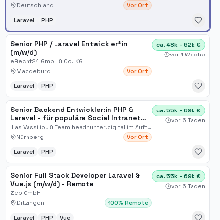
Deutschland
Vor Ort
Laravel
PHP
Senior PHP / Laravel Entwickler*in
ca. 48k - 62k €
(m/w/d)
vor 1 Woche
eRecht24 GmbH & Co. KG
Magdeburg
Vor Ort
Laravel
PHP
Senior Backend Entwickler:in PHP &
ca. 55k - 69k €
Laravel - für populäre Social Intranet
vor 6 Tagen
Plattform (Nürnberg & remote) *
Ilias Vassiliou & Team headhunter.digital im Auftrag
Nürnberg
Vor Ort
Laravel
PHP
Senior Full Stack Developer Laravel &
ca. 55k - 69k €
Vue.js (m/w/d) - Remote
vor 6 Tagen
Zep GmbH
Ditzingen
100% Remote
Laravel
PHP
Vue