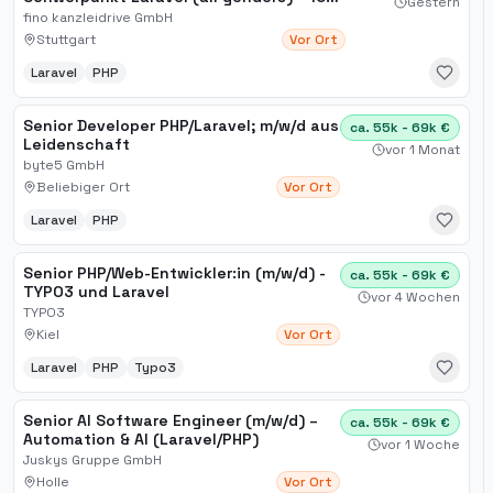
Gestern
Home Office
fino kanzleidrive GmbH
Stuttgart
Vor Ort
Laravel
PHP
Senior Developer PHP​/Laravel; m​/w​/d aus
ca. 55k - 69k €
Leidenschaft
vor 1 Monat
byte5 GmbH
Beliebiger Ort
Vor Ort
Laravel
PHP
Senior PHP/Web-Entwickler:in (m/w/d) -
ca. 55k - 69k €
TYPO3 und Laravel
vor 4 Wochen
TYPO3
Kiel
Vor Ort
Laravel
PHP
Typo3
Senior AI Software Engineer (m/w/d) –
ca. 55k - 69k €
Automation & AI (Laravel/PHP)
vor 1 Woche
Juskys Gruppe GmbH
Holle
Vor Ort