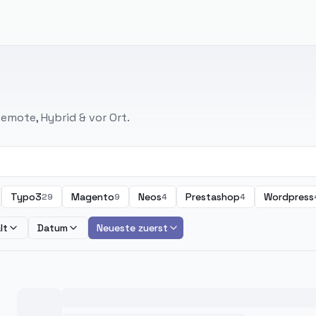
emote, Hybrid & vor Ort.
Typo3
Magento
Neos
Prestashop
Wordpress
29
9
4
4
lt
Datum
Neueste zuerst