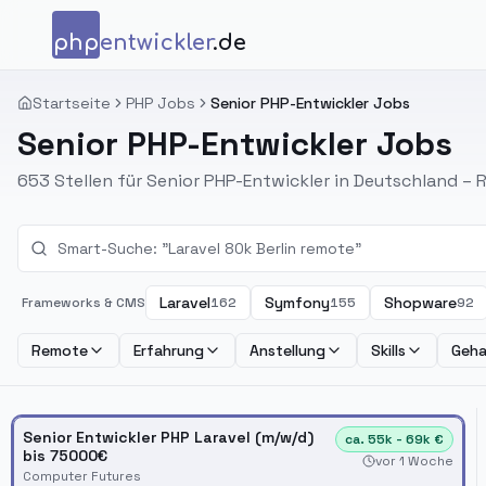
Zum Inhalt springen
php
entwickler
.de
Startseite
PHP Jobs
Senior PHP-Entwickler Jobs
Senior PHP-Entwickler Jobs
653 Stellen für Senior PHP-Entwickler in Deutschland – R
Laravel
Symfony
Shopware
Frameworks & CMS
162
155
92
Remote
Erfahrung
Anstellung
Skills
Geha
Senior Entwickler PHP Laravel (m/w/d)
ca. 55k - 69k €
bis 75000€
vor 1 Woche
Computer Futures