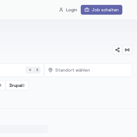
Login
Job schalten
Standort wählen
⌘
K
Drupal
4
2