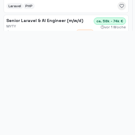
Laravel
PHP
Senior Laravel & AI Engineer (m/w/d)
ca. 58k - 74k €
MYTY
vor 1 Woche
Hamburg
Vor Ort
Laravel
PHP
Nicht das Richtige dabei?
Im Talent-Pool kommen automatisch Vorschläge
passend zu deinem Profil — auf Wunsch suchen wir
aktiv für dich. Ab Juli mit persönlichem
Ansprechpartner.
In den Talent-Pool
Senior Frontend Entwickler Laravel /
Für Entwickler
ca. 55k - 69k €
Livewire (m/w/d)
php
entwickler
.de
vor 2 Wochen
Jobs finden
Händlerbund