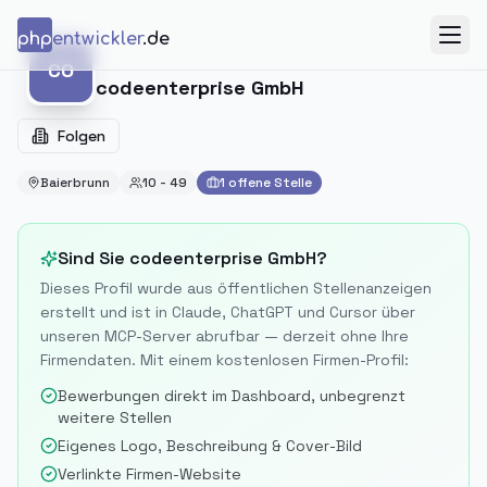
Zum Inhalt springen
php
entwickler
.de
Menü
CO
CO
codeenterprise GmbH
Folgen
Baierbrunn
10 - 49
1
offene
Stelle
Sind Sie
codeenterprise GmbH
?
Dieses Profil wurde aus öffentlichen Stellenanzeigen
erstellt und ist in Claude, ChatGPT und Cursor über
unseren MCP-Server abrufbar — derzeit ohne Ihre
Firmendaten. Mit einem kostenlosen Firmen-Profil:
Bewerbungen direkt im Dashboard, unbegrenzt
weitere Stellen
Eigenes Logo, Beschreibung & Cover-Bild
Verlinkte Firmen-Website