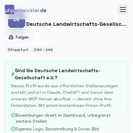
Zum Inhalt springen
php
entwickler
.de
Menü
DE
DE
Deutsche Landwirtschafts-Gesellschaft e.V.
Folgen
Frankfurt
50 - 249
Sind Sie
Deutsche Landwirtschafts-
Gesellschaft e.V.
?
Dieses Profil wurde aus öffentlichen Stellenanzeigen
erstellt und ist in Claude, ChatGPT und Cursor über
unseren MCP-Server abrufbar — derzeit ohne Ihre
Firmendaten. Mit einem kostenlosen Firmen-Profil:
Bewerbungen direkt im Dashboard, unbegrenzt
weitere Stellen
Eigenes Logo, Beschreibung & Cover-Bild