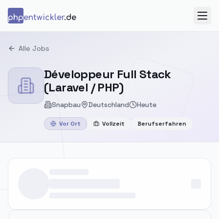
Zum Inhalt springen
php
entwickler
.de
Menü
Alle Jobs
Développeur Full Stack
(Laravel / PHP)
Snapbau
Deutschland
Heute
Vor Ort
Vollzeit
Berufserfahren