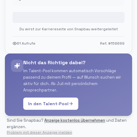
Jetzt bewerben
Du wirst zur Karriereseite von
Snapbau
weitergeleitet
61
Aufrufe
Ref. #
158689
Nicht das Richtige dabei?
Im Talent-Pool kommen automatisch Vorschläge
passend zu deinem Profil — auf Wunsch suchen wir
aktiv für dich. Ab Juli mit persönlichem
Ansprechpartner.
In den Talent-Pool
Sind Sie
Snapbau
?
Anzeige kostenlos übernehmen
und Daten
ergänzen.
Problem mit dieser Anzeige melden