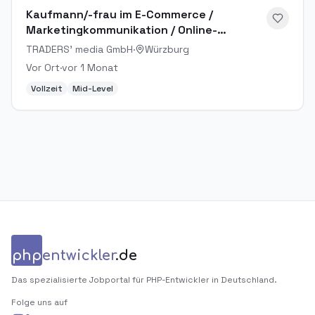
Kaufmann/-frau im E-Commerce /
Marketingkommunikation / Online-
Marketing Manager (m/w/d)
TRADERS' media GmbH
·
Würzburg
Vor Ort
·
vor 1 Monat
Vollzeit
Mid-Level
php
entwickler
.de
Das spezialisierte Jobportal für PHP-Entwickler in Deutschland.
Folge uns auf