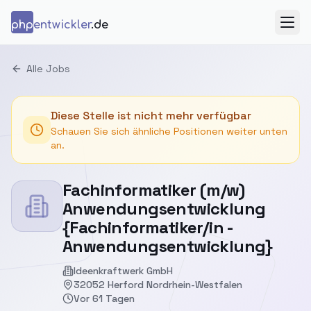
Zum Inhalt springen
php
entwickler
.de
Menü
Alle Jobs
Diese Stelle ist nicht mehr verfügbar
Schauen Sie sich ähnliche Positionen weiter unten
an.
Fachinformatiker (m/​w)
Anwendungsentwicklung
{Fachinformatiker/in -
Anwendungsentwicklung}
Ideenkraftwerk GmbH
32052 Herford Nordrhein-Westfalen
Vor 61 Tagen