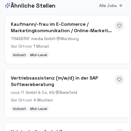
Ähnliche Stellen
Alle Jobs
Kaufmann/-frau im E-Commerce /
Marketingkommunikation / Online-Marketing
Manager (m/w/d)
TRADERS' media GmbH
·
Würzburg
Vor Ort
·
vor 1 Monat
Vollzeit
Mid-Level
Vertriebsassistenz (m/w/d) in der SAP
Softwareberatung
roos IT GmbH & Co. KG
·
Bielefeld
Vor Ort
·
vor 4 Wochen
Vollzeit
Mid-Level