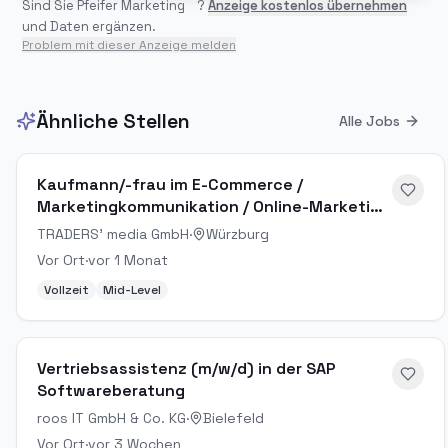
Sind Sie
Pfeifer Marketing
?
Anzeige kostenlos übernehmen
und Daten ergänzen.
Problem mit dieser Anzeige melden
Ähnliche Stellen
Alle Jobs
Kaufmann/-frau im E-Commerce /
Marketingkommunikation / Online-Marketing
Manager (m/w/d)
TRADERS' media GmbH
·
Würzburg
Vor Ort
·
vor 1 Monat
Vollzeit
Mid-Level
Vertriebsassistenz (m/w/d) in der SAP
Softwareberatung
roos IT GmbH & Co. KG
·
Bielefeld
Vor Ort
·
vor 3 Wochen