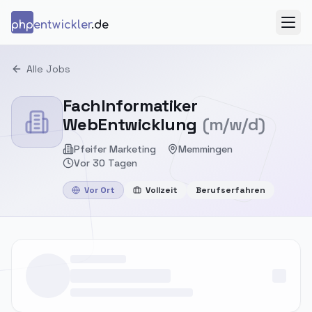
Zum Inhalt springen
php
entwickler
.de
Menü
Alle Jobs
FachInformatiker
WebEntwicklung
(m/w/d)
Pfeifer Marketing
Memmingen
Vor 30 Tagen
Vor Ort
Vollzeit
Berufserfahren