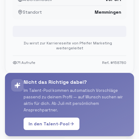
Standort
Memmingen
Jetzt bewerben
Du wirst zur Karriereseite von
Pfeifer Marketing
weitergeleitet
71
Aufrufe
Ref. #
158780
Nicht das Richtige dabei?
Im Talent-Pool kommen automatisch Vorschläge
passend zu deinem Profil — auf Wunsch suchen wir
aktiv für dich. Ab Juli mit persönlichem
Ansprechpartner.
In den Talent-Pool