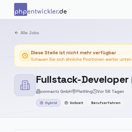
Zum Inhalt springen
php
entwickler
.de
Alle Jobs
Diese Stelle ist nicht mehr verfügbar
Schauen Sie sich ähnliche Positionen weiter unten
Fullstack-Developer
connactz GmbH
Plattling
Vor 58 Tagen
Hybrid
Vollzeit
Berufserfahren