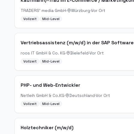
Kaufmann/-frau im E-Commerce / Marketingkom
TRADERS' media GmbH
·
Würzburg
·
Vor Ort
Vollzeit
Mid-Level
Vertriebsassistenz (m/w/d) in der SAP Softwar
roos IT GmbH & Co. KG
·
Bielefeld
·
Vor Ort
Vollzeit
Mid-Level
PHP- und Web-Entwickler
Netleih GmbH & Co.KG
·
Deutschland
·
Vor Ort
Vollzeit
Mid-Level
Holztechniker (m/w/d)