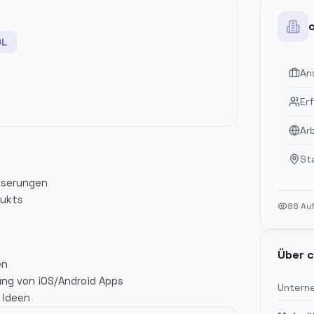
QL
An
Er
Ar
St
sserungen
dukts
88
Auf
Über
c
en
ung von iOS/Android Apps
Untern
 Ideen