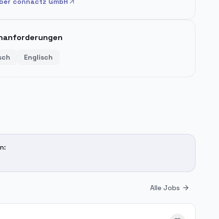
über
connactz GmbH
hanforderungen
sch
Englisch
n:
Alle Jobs