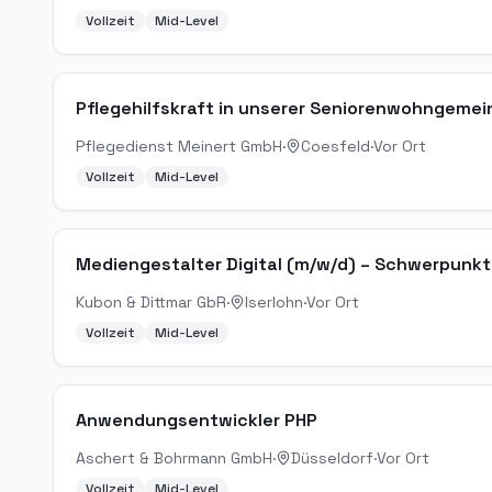
Vollzeit
Mid-Level
Pflegehilfskraft in unserer Seniorenwohngeme
Pflegedienst Meinert GmbH
·
Coesfeld
·
Vor Ort
Vollzeit
Mid-Level
Mediengestalter Digital (m/w/d) – Schwerpu
Kubon & Dittmar GbR
·
Iserlohn
·
Vor Ort
Vollzeit
Mid-Level
Anwendungsentwickler PHP
Aschert & Bohrmann GmbH
·
Düsseldorf
·
Vor Ort
Vollzeit
Mid-Level