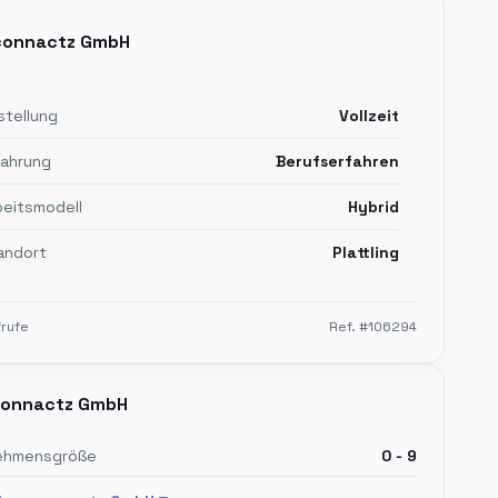
connactz GmbH
stellung
Vollzeit
fahrung
Berufserfahren
beitsmodell
Hybrid
andort
Plattling
rufe
Ref. #
106294
onnactz GmbH
ehmensgröße
0 - 9