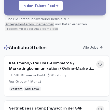
In den Talent-Pool
Sind Sie
Forschungsverbund Berlin e. V.
?
Anzeige kostenlos übernehmen
und Daten ergänzen.
Problem mit dieser Anzeige melden
Ähnliche Stellen
Alle Jobs
Kaufmann/-frau im E-Commerce /
Marketingkommunikation / Online-Marketing
Manager (m/w/d)
TRADERS' media GmbH
·
Würzburg
Vor Ort
·
vor 1 Monat
Vollzeit
Mid-Level
Vertriebsassistenz (m/w/d) in der SAP