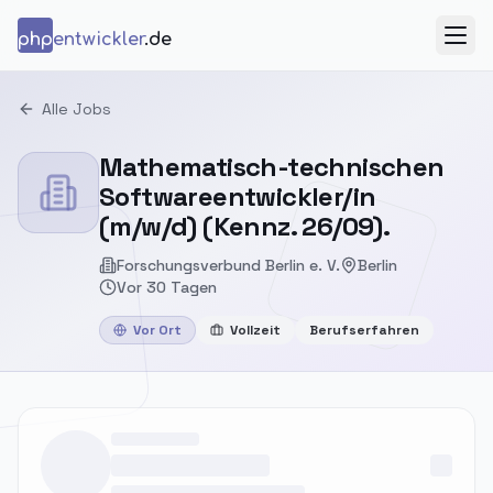
Zum Inhalt springen
php
entwickler
.de
Menü
Alle Jobs
Mathematisch-technischen
Softwareentwickler/in
(m/w/d) (Kennz. 26/09).
Forschungsverbund Berlin e. V.
Berlin
Vor 30 Tagen
Vor Ort
Vollzeit
Berufserfahren