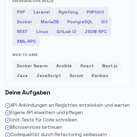
ERFORDERLICHE SKILLS
PHP
Laravel
Symfony
PHPUnit
Docker
MariaDB
PostgreSQL
Git
REST
Linux
GitLab CI
JSON-RPC
XML-RPC
NICE-TO-HAVE
Docker Swarm
Ansible
React
Next.js
Java
JavaScript
Scrum
Kanban
Deine Aufgaben
API-Anbindungen an Registries entwickeln und warten
Eigene API erweitern und pflegen
Unit-Tests für Code schreiben
Microservices betreuen
Codequalität durch Refactoring verbessern