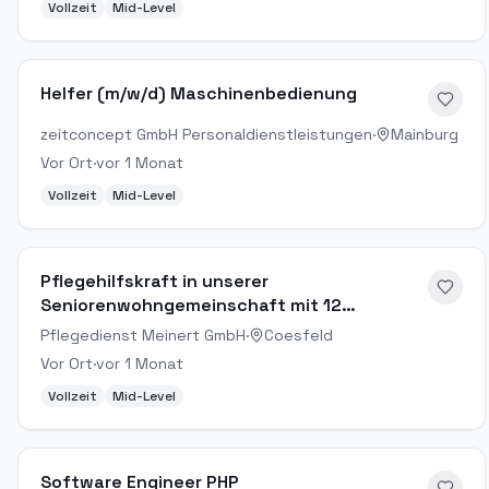
Vollzeit
Mid-Level
Helfer (m/w/d) Maschinenbedienung
zeitconcept GmbH Personaldienstleistungen
·
Mainburg
Vor Ort
·
vor 1 Monat
Vollzeit
Mid-Level
Pflegehilfskraft in unserer
Seniorenwohngemeinschaft mit 12
Bewohnern
Pflegedienst Meinert GmbH
·
Coesfeld
Vor Ort
·
vor 1 Monat
Vollzeit
Mid-Level
Software Engineer PHP