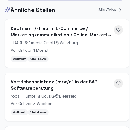
Ähnliche Stellen
Alle Jobs
Kaufmann/-frau im E-Commerce /
Marketingkommunikation / Online-Marketing
Manager (m/w/d)
TRADERS' media GmbH
·
Würzburg
Vor Ort
·
vor 1 Monat
Vollzeit
Mid-Level
Vertriebsassistenz (m/w/d) in der SAP
Softwareberatung
roos IT GmbH & Co. KG
·
Bielefeld
Vor Ort
·
vor 3 Wochen
Vollzeit
Mid-Level