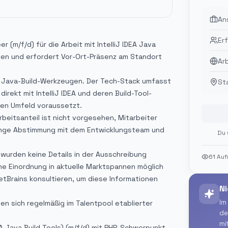
An
Er
 (m/f/d) für die Arbeit mit IntelliJ IDEA Java
ieben und erfordert Vor-Ort-Präsenz am Standort
Ar
n Java-Build-Werkzeugen. Der Tech-Stack umfasst
St
irekt mit IntelliJ IDEA und deren Build-Tool-
hen Umfeld voraussetzt.
Arbeitsanteil ist nicht vorgesehen, Mitarbeiter
ht enge Abstimmung mit dem Entwicklungsteam und
Du 
wurden keine Details in der Ausschreibung
61
Auf
e Einordnung in aktuelle Marktspannen möglich
JetBrains konsultieren, um diese Informationen
Ni
Im
n sich regelmäßig im Talentpool etablierter
de
mi
A Java Build Tools) (m/f/d) mit PHP-Schwerpunkt