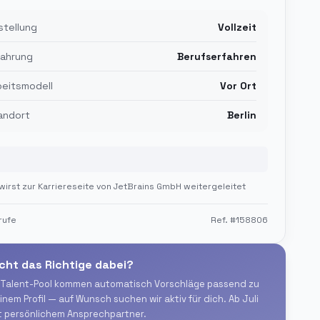
stellung
Vollzeit
fahrung
Berufserfahren
beitsmodell
Vor Ort
andort
Berlin
Jetzt bewerben
wirst zur Karriereseite von
JetBrains GmbH
weitergeleitet
rufe
Ref. #
158806
cht das Richtige dabei?
 Talent-Pool kommen automatisch Vorschläge passend zu
inem Profil — auf Wunsch suchen wir aktiv für dich. Ab Juli
t persönlichem Ansprechpartner.