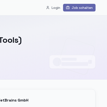
Login
Job schalten
Tools)
Jetzt bewerben
JetBrains GmbH