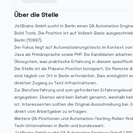
Über die Stelle
JetBrains GmbH sucht in Berlin einen QA Automation Engineer
Build Tools. Die Position ist auf Vollzeit-Basis ausgeschr
Berlin (10997).
Der Fokus liegt auf Automatisierungstests im Kontext vo
Java als Primärsprache sowie PHP. Die Kandidaten arbeiten d
Ökosystem, was praktische Erfahrung in diesem spezifisc
Die Stelle ist als Präsenz-Position konzipiert. Ein Remote-
sind täglich vor Ort in Berlin erforderlich. Dies ermöglic
direkten Zugang zu Test-Infrastrukturen.
Zur Berufserfahrung und zum geforderten Erfahrungslevel 
angegeben. Ebenso wird kein Gehalt genannt, weshalb kein
ist. Interessenten sollten die Original-Ausschreibung bei 
direkt vom Arbeitgeber zu erfragen.
Weitere QA-Positionen und Automation-Testing-Rollen finde
Tech-Unternehmen in Berlin und bundesweit.
JetBrains GmbH sucht QA Automation Engineer (IntelliJ IDE