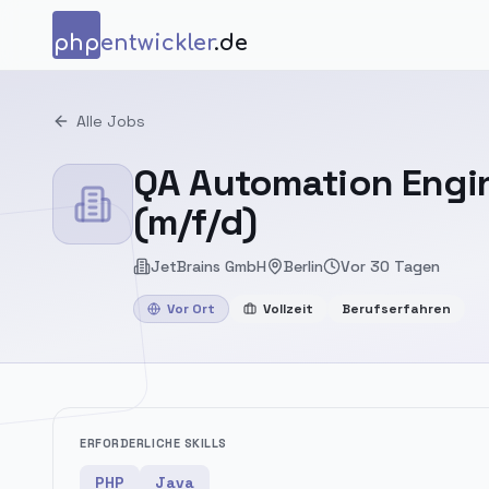
Zum Inhalt springen
php
entwickler
.de
Alle Jobs
QA Automation Engine
(m/f/d)
JetBrains GmbH
Berlin
Vor 30 Tagen
Vor Ort
Vollzeit
Berufserfahren
ERFORDERLICHE SKILLS
PHP
Java