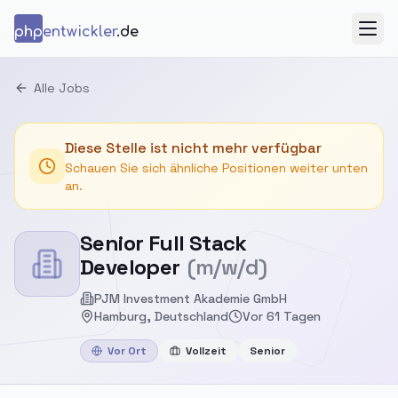
Zum Inhalt springen
php
entwickler
.de
Menü
Alle Jobs
Diese Stelle ist nicht mehr verfügbar
Schauen Sie sich ähnliche Positionen weiter unten
an.
Senior Full Stack
Developer
(m/w/d)
PJM Investment Akademie GmbH
Hamburg, Deutschland
Vor 61 Tagen
Vor Ort
Vollzeit
Senior