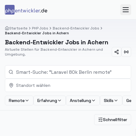
Zum Inhalt springen
php
entwickler
.de
Menü
Startseite
PHP Jobs
Backend-Entwickler Jobs
Backend-Entwickler Jobs in Achern
Backend-Entwickler Jobs in Achern
Aktuelle Stellen für Backend-Entwickler in Achern und
Umgebung.
Standort wählen
Remote
Erfahrung
Anstellung
Skills
Geha
Schnellfilter