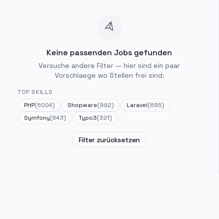
Keine passenden Jobs gefunden
Versuche andere Filter — hier sind ein paar
Vorschlaege wo Stellen frei sind:
TOP SKILLS
PHP
(
6004
)
Shopware
(
992
)
Laravel
(
695
)
Symfony
(
643
)
Typo3
(
321
)
Filter zurücksetzen