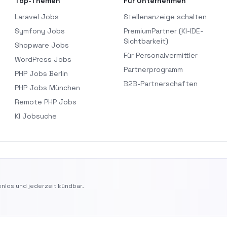
Top-Themen
Für Unternehmen
Laravel Jobs
Stellenanzeige schalten
Symfony Jobs
PremiumPartner (KI-IDE-
Sichtbarkeit)
Shopware Jobs
Für Personalvermittler
WordPress Jobs
Partnerprogramm
PHP Jobs Berlin
B2B-Partnerschaften
PHP Jobs München
Remote PHP Jobs
KI Jobsuche
nlos und jederzeit kündbar.