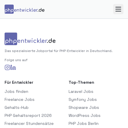
Zum Inhalt springen
php
entwickler
.de
Menü
php
entwickler
.de
Das spezialisierte Jobportal für PHP-Entwickler in Deutschland.
Folge uns auf
Für Entwickler
Top-Themen
Jobs finden
Laravel Jobs
Freelance Jobs
Symfony Jobs
Gehalts-Hub
Shopware Jobs
PHP Gehaltsreport 2026
WordPress Jobs
Freelancer Stundensätze
PHP Jobs Berlin