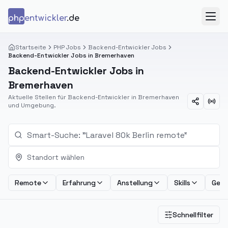
Zum Inhalt springen
php
entwickler
.de
Menü
Startseite
PHP Jobs
Backend-Entwickler Jobs
Backend-Entwickler Jobs in Bremerhaven
Backend-Entwickler Jobs in
Bremerhaven
Aktuelle Stellen für Backend-Entwickler in Bremerhaven
und Umgebung.
Standort wählen
Remote
Erfahrung
Anstellung
Skills
Geha
Schnellfilter