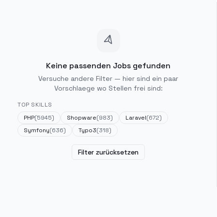
Keine passenden Jobs gefunden
Versuche andere Filter — hier sind ein paar
Vorschlaege wo Stellen frei sind:
TOP SKILLS
PHP
(
5945
)
Shopware
(
983
)
Laravel
(
672
)
Symfony
(
636
)
Typo3
(
318
)
Filter zurücksetzen