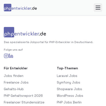
Zum Inhalt springen
php
entwickler
.de
Menü
php
entwickler
.de
Das spezialisierte Jobportal für PHP-Entwickler in Deutschland.
Folge uns auf
Für Entwickler
Top-Themen
Jobs finden
Laravel Jobs
Freelance Jobs
Symfony Jobs
Gehalts-Hub
Shopware Jobs
PHP Gehaltsreport 2026
WordPress Jobs
Freelancer Stundensätze
PHP Jobs Berlin