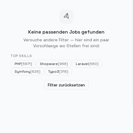
Keine passenden Jobs gefunden
Versuche andere Filter — hier sind ein paar
Vorschlaege wo Stellen frei sind:
TOP SKILLS
PHP
(
5871
)
Shopware
(
966
)
Laravel
(
660
)
Symfony
(
626
)
Typo3
(
318
)
Filter zurücksetzen