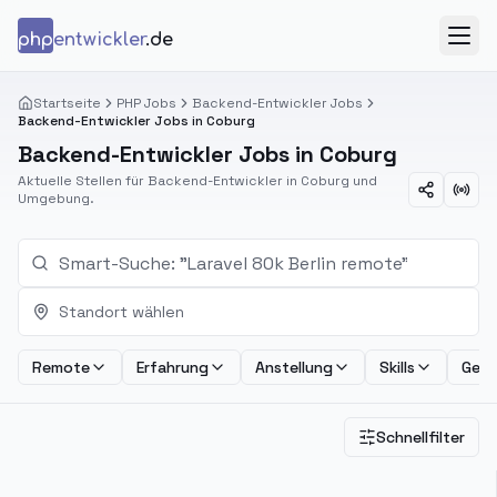
Zum Inhalt springen
php
entwickler
.de
Menü
Startseite
PHP Jobs
Backend-Entwickler Jobs
Backend-Entwickler Jobs in Coburg
Backend-Entwickler Jobs in Coburg
Aktuelle Stellen für Backend-Entwickler in Coburg und
Umgebung.
Standort wählen
Remote
Erfahrung
Anstellung
Skills
Geha
Schnellfilter