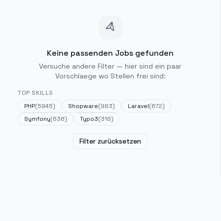
Keine passenden Jobs gefunden
Versuche andere Filter — hier sind ein paar
Vorschlaege wo Stellen frei sind:
TOP SKILLS
PHP
(
5945
)
Shopware
(
983
)
Laravel
(
672
)
Symfony
(
636
)
Typo3
(
318
)
Filter zurücksetzen