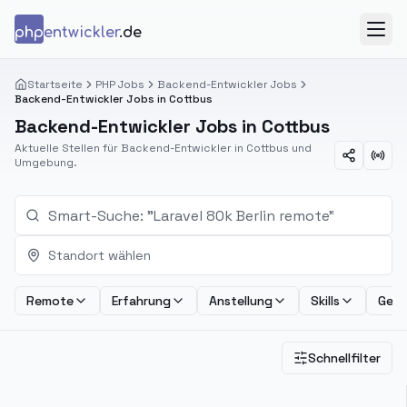
Zum Inhalt springen
php
entwickler
.de
Menü
Startseite
PHP Jobs
Backend-Entwickler Jobs
Backend-Entwickler Jobs in Cottbus
Backend-Entwickler Jobs in Cottbus
Aktuelle Stellen für Backend-Entwickler in Cottbus und
Umgebung.
Standort wählen
Remote
Erfahrung
Anstellung
Skills
Geha
Schnellfilter