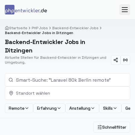
Zum Inhalt springen
php
entwickler
.de
Menü
Startseite
PHP Jobs
Backend-Entwickler Jobs
Backend-Entwickler Jobs in Ditzingen
Backend-Entwickler Jobs in
Ditzingen
Aktuelle Stellen für Backend-Entwickler in Ditzingen und
Umgebung.
Standort wählen
Remote
Erfahrung
Anstellung
Skills
Geha
Schnellfilter