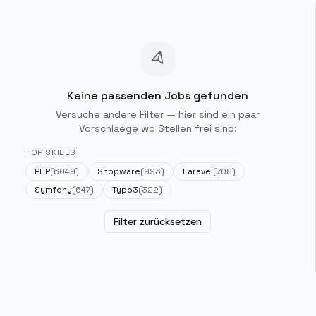
Keine passenden Jobs gefunden
Versuche andere Filter — hier sind ein paar
Vorschlaege wo Stellen frei sind:
TOP SKILLS
PHP
(
6049
)
Shopware
(
993
)
Laravel
(
708
)
Symfony
(
647
)
Typo3
(
322
)
Filter zurücksetzen