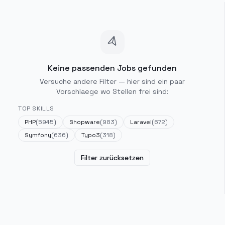
Keine passenden Jobs gefunden
Versuche andere Filter — hier sind ein paar
Vorschlaege wo Stellen frei sind:
TOP SKILLS
PHP
(
5945
)
Shopware
(
983
)
Laravel
(
672
)
Symfony
(
636
)
Typo3
(
318
)
Filter zurücksetzen