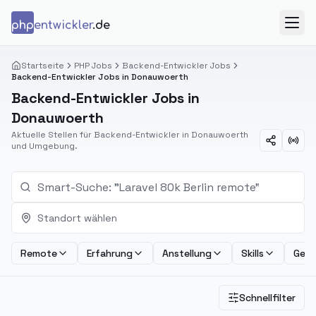
Zum Inhalt springen
php
entwickler
.de
Menü
Startseite
PHP Jobs
Backend-Entwickler Jobs
Backend-Entwickler Jobs in Donauwoerth
Backend-Entwickler Jobs in
Donauwoerth
Aktuelle Stellen für Backend-Entwickler in Donauwoerth
und Umgebung.
Standort wählen
Remote
Erfahrung
Anstellung
Skills
Geha
Schnellfilter