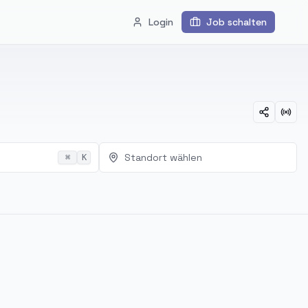
Login
Job schalten
Standort wählen
⌘
K