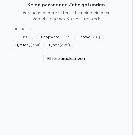
Keine passenden Jobs gefunden
Versuche andere Filter — hier sind ein paar
Vorschlaege wo Stellen frei sind:
TOP SKILLS
PHP
(
6132
)
Shopware
(
1007
)
Laravel
(
718
)
Symfony
(
664
)
Typo3
(
322
)
Filter zurücksetzen