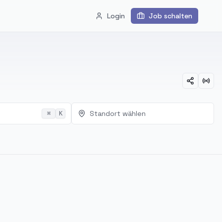
Login
Job schalten
Standort wählen
⌘
K