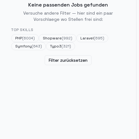
Keine passenden Jobs gefunden
Versuche andere Filter — hier sind ein paar
Vorschlaege wo Stellen frei sind:
TOP SKILLS
PHP
(
6004
)
Shopware
(
992
)
Laravel
(
695
)
Symfony
(
643
)
Typo3
(
321
)
Filter zurücksetzen