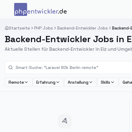
Zum Inhalt springen
php
entwickler
.de
Startseite
PHP Jobs
Backend-Entwickler Jobs
Backend-En
Backend-Entwickler Jobs in E
Aktuelle Stellen für Backend-Entwickler in Elz und Umge
Remote
Erfahrung
Anstellung
Skills
Geha