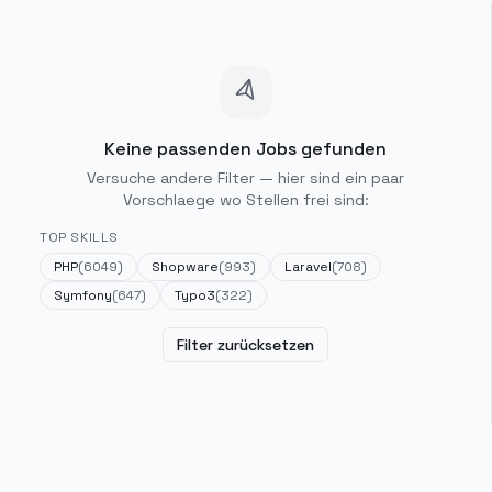
Keine passenden Jobs gefunden
Versuche andere Filter — hier sind ein paar
Vorschlaege wo Stellen frei sind:
TOP SKILLS
PHP
(
6049
)
Shopware
(
993
)
Laravel
(
708
)
Symfony
(
647
)
Typo3
(
322
)
Filter zurücksetzen