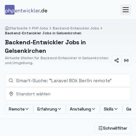
Zum Inhalt springen
php
entwickler
.de
Menü
Startseite
PHP Jobs
Backend-Entwickler Jobs
Backend-Entwickler Jobs in Gelsenkirchen
Backend-Entwickler Jobs in
Gelsenkirchen
Aktuelle Stellen für Backend-Entwickler in Gelsenkirchen
und Umgebung.
Standort wählen
Remote
Erfahrung
Anstellung
Skills
Geha
Schnellfilter