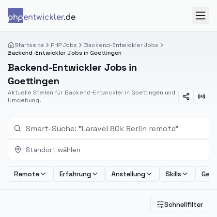
Zum Inhalt springen
php
entwickler
.de
Menü
Startseite
PHP Jobs
Backend-Entwickler Jobs
Backend-Entwickler Jobs in Goettingen
Backend-Entwickler Jobs in
Goettingen
Aktuelle Stellen für Backend-Entwickler in Goettingen und
Umgebung.
Standort wählen
Remote
Erfahrung
Anstellung
Skills
Geha
Schnellfilter