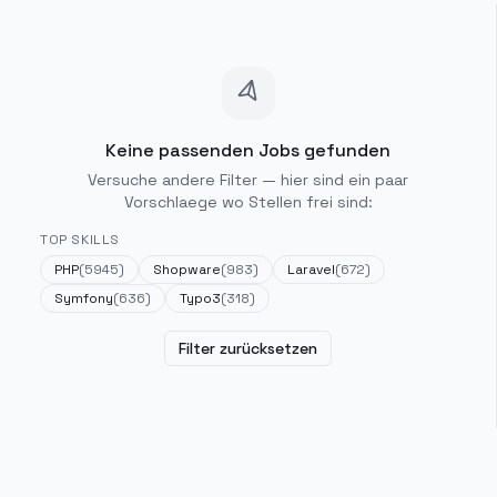
Keine passenden Jobs gefunden
Versuche andere Filter — hier sind ein paar
Vorschlaege wo Stellen frei sind:
TOP SKILLS
PHP
(
5945
)
Shopware
(
983
)
Laravel
(
672
)
Symfony
(
636
)
Typo3
(
318
)
Filter zurücksetzen