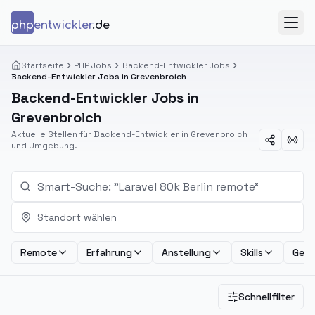
Zum Inhalt springen
php
entwickler
.de
Menü
Startseite
PHP Jobs
Backend-Entwickler Jobs
Backend-Entwickler Jobs in Grevenbroich
Backend-Entwickler Jobs in
Grevenbroich
Aktuelle Stellen für Backend-Entwickler in Grevenbroich
und Umgebung.
Standort wählen
Remote
Erfahrung
Anstellung
Skills
Geha
Schnellfilter