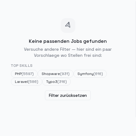
Keine passenden Jobs gefunden
Versuche andere Filter — hier sind ein paar
Vorschlaege wo Stellen frei sind:
TOP SKILLS
PHP
(
5597
)
Shopware
(
931
)
Symfony
(
616
)
Laravel
(
586
)
Typo3
(
316
)
Filter zurücksetzen