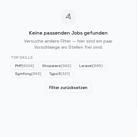
Keine passenden Jobs gefunden
Versuche andere Filter — hier sind ein paar
Vorschlaege wo Stellen frei sind:
TOP SKILLS
PHP
(
6004
)
Shopware
(
992
)
Laravel
(
695
)
Symfony
(
643
)
Typo3
(
321
)
Filter zurücksetzen