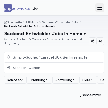
Zum Inhalt springen
php
entwickler
.de
Menü
Startseite
PHP Jobs
Backend-Entwickler Jobs
Backend-Entwickler Jobs in Hameln
Backend-Entwickler Jobs in Hameln
Aktuelle Stellen für Backend-Entwickler in Hameln und
Umgebung.
Standort wählen
Remote
Erfahrung
Anstellung
Skills
Geha
Schnellfilter