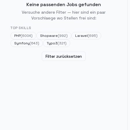
Keine passenden Jobs gefunden
Versuche andere Filter — hier sind ein paar
Vorschlaege wo Stellen frei sind:
TOP SKILLS
PHP
(
6004
)
Shopware
(
992
)
Laravel
(
695
)
Symfony
(
643
)
Typo3
(
321
)
Filter zurücksetzen