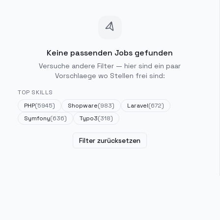
Keine passenden Jobs gefunden
Versuche andere Filter — hier sind ein paar
Vorschlaege wo Stellen frei sind:
TOP SKILLS
PHP
(
5945
)
Shopware
(
983
)
Laravel
(
672
)
Symfony
(
636
)
Typo3
(
318
)
Filter zurücksetzen