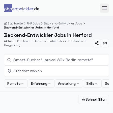
Zum Inhalt springen
php
entwickler
.de
Menü
Startseite
PHP Jobs
Backend-Entwickler Jobs
Backend-Entwickler Jobs in Herford
Backend-Entwickler Jobs in Herford
Aktuelle Stellen für Backend-Entwickler in Herford und
Umgebung.
Standort wählen
Remote
Erfahrung
Anstellung
Skills
Geha
Schnellfilter