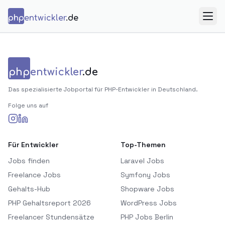
Zum Inhalt springen
php
entwickler
.de
Menü
php
entwickler
.de
Das spezialisierte Jobportal für PHP-Entwickler in Deutschland.
Folge uns auf
Für Entwickler
Top-Themen
Jobs finden
Laravel Jobs
Freelance Jobs
Symfony Jobs
Gehalts-Hub
Shopware Jobs
PHP Gehaltsreport 2026
WordPress Jobs
Freelancer Stundensätze
PHP Jobs Berlin