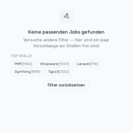
Keine passenden Jobs gefunden
Versuche andere Filter — hier sind ein paar
Vorschlaege wo Stellen frei sind:
TOP SKILLS
PHP
(
6140
)
Shopware
(
1007
)
Laravel
(
719
)
Symfony
(
668
)
Typo3
(
322
)
Filter zurücksetzen