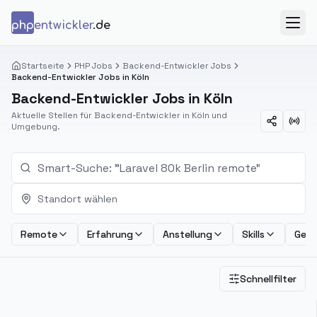
Zum Inhalt springen
php
entwickler
.de
Menü
Startseite
PHP Jobs
Backend-Entwickler Jobs
Backend-Entwickler Jobs in Köln
Backend-Entwickler Jobs in Köln
Aktuelle Stellen für Backend-Entwickler in Köln und
Umgebung.
Standort wählen
Remote
Erfahrung
Anstellung
Skills
Geha
Schnellfilter