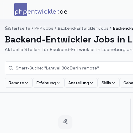
Zum Inhalt springen
php
entwickler
.de
Startseite
PHP Jobs
Backend-Entwickler Jobs
Backend-E
Backend-Entwickler Jobs in 
Aktuelle Stellen für Backend-Entwickler in Lueneburg 
Remote
Erfahrung
Anstellung
Skills
Geha