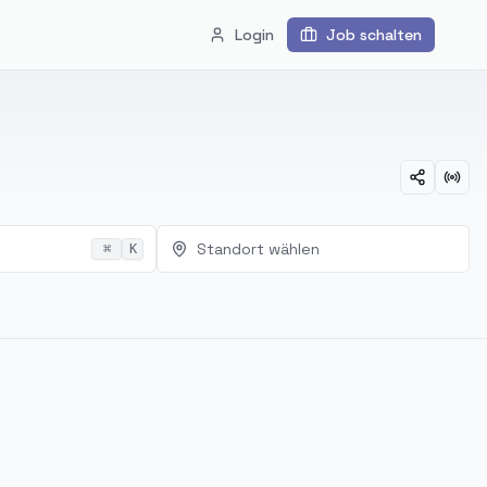
Login
Job schalten
Standort wählen
⌘
K