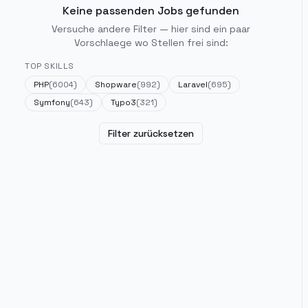
Keine passenden Jobs gefunden
Versuche andere Filter — hier sind ein paar
Vorschlaege wo Stellen frei sind:
TOP SKILLS
PHP
(
6004
)
Shopware
(
992
)
Laravel
(
695
)
Symfony
(
643
)
Typo3
(
321
)
Filter zurücksetzen