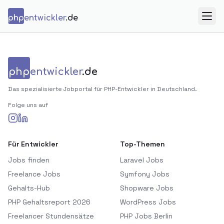
Zum Inhalt springen
php
entwickler
.de
Menü
php
entwickler
.de
Das spezialisierte Jobportal für PHP-Entwickler in Deutschland.
Folge uns auf
Für Entwickler
Top-Themen
Jobs finden
Laravel Jobs
Freelance Jobs
Symfony Jobs
Gehalts-Hub
Shopware Jobs
PHP Gehaltsreport 2026
WordPress Jobs
Freelancer Stundensätze
PHP Jobs Berlin